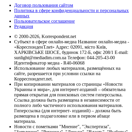
Договор пользования сайтом
Политика в сфере конфиденциальности и персональных
данных
Пользовательское соглашение
Редакция
© 2000-2026, Korrespondent.net
Субъект в сфере онлайн-медиа Название онлайн-медиа -
«КореспонденТ.net» Адрес: 02091, місто Київ,
ХАРКІВСЬКЕ ШОСЕ, будинок 172-Б, офіс 208/1 E-mail:
sunlight@mediadim.com.ua
Телефон: 044-205-43-00
Идентификатор медиа - R40-06068
Использование любых материалов, размещённых на
сайте, разрешается при условии ссылки на
Корреспондент.net.
При копировании материалов со страницы «Новости
Украины и мира», для интернет-изданий – обязательна
прямая открытая для поисковых систем гиперссылка.
Ссылка должна быть размещена в независимости от
полного либо частичного использования материалов.
Гиперссылка (для интернет- изданий) – должна быть
размещена в подзаголовке или в первом абзаце
материала.
Новости с пометками "Мнение", "Экспертиза",
"Заявление", "Регионы", "Деньги", "Власть", "Выборы",