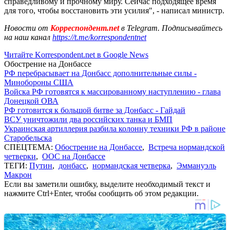
справедливому и прочному миру. Сейчас подходящее время
для того, чтобы восстановить эти усилия", - написал министр.
Новости от
Корреспондент.net
в Telegram. Подписывайтесь
на наш канал
https://t.me/korrespondentnet
Читайте Korrespondent.net в Google News
Обострение на Донбассе
РФ перебрасывает на Донбасс дополнительные силы -
Минобороны США
Войска РФ готовятся к массированному наступлению - глава
Донецкой ОВА
РФ готовится к большой битве за Донбасс - Гайдай
ВСУ уничтожили два российских танка и БМП
Украинская артиллерия разбила колонну техники РФ в районе
Старобельска
СПЕЦТЕМА:
Обострение на Донбассе
,
Встреча нормандской
четверки
,
ООС на Донбассе
ТЕГИ:
Путин
,
донбасс
,
нормандская четверка
,
Эммануэль
Макрон
Если вы заметили ошибку, выделите необходимый текст и
нажмите Ctrl+Enter, чтобы сообщить об этом редакции.