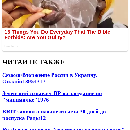
ЧИТАЙТЕ ТАКЖЕ
Сюжет
Вторжение России в Украину.
Онлайн
189
54
317
Зеленский созывает ВР на заседание по
"минималке"
19
76
БЮТ заявил о начале отсчета 30 дней до
роспуска Рады
12
Во Львове провели "экзамен по казнокрадству"