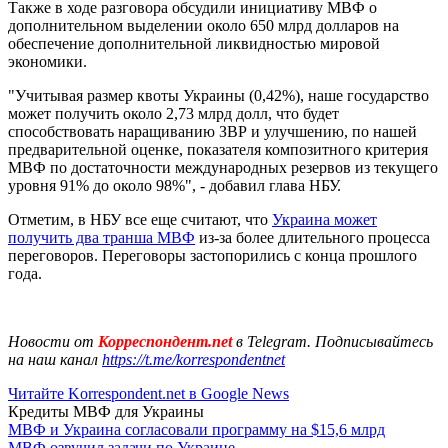
Также в ходе разговора обсудили инициативу МВФ о
дополнительном выделении около 650 млрд долларов ​​на
обеспечение дополнительной ликвидностью мировой
экономики.
"Учитывая размер квоты Украины (0,42%), наше государство
может получить около 2,73 млрд долл, что будет
способствовать наращиванию ЗВР и улучшению, по нашей
предварительной оценке, показателя композитного критерия
МВФ по достаточности международных резервов из текущего
уровня 91% до около 98%", - добавил глава НБУ.
Отметим, в НБУ все еще считают, что
Украина может
получить два транша МВФ
из-за более длительного процесса
переговоров. Переговоры застопорились с конца прошлого
года.
Новости от
Корреспондент.net
в Telegram. Подписывайтесь
на наш канал
https://t.me/korrespondentnet
Читайте Korrespondent.net в Google News
Кредиты МВФ для Украины
МВФ и Украина согласовали программу на $15,6 млрд
МВФ озвучил задачи по Украине