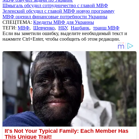
Шмыгаль обсудил сотрудничество с главой МВФ
Зеленский обсудил с главой МВФ новую программу
МВФ оценил финансовые потребности Украины
СПЕЦТЕМА:
Кредиты МВФ для Украины
ТЕГИ:
МВФ
,
Шевченко
,
НБУ
,
Нацбанк
,
транш МВФ
Если вы заметили ошибку, выделите необходимый текст и
нажмите Ctrl+Enter, чтобы сообщить об этом редакции.