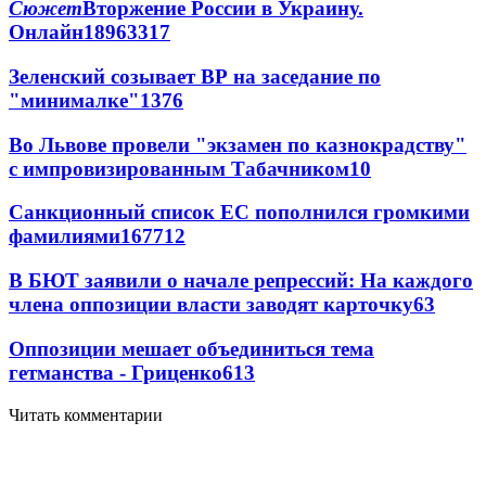
Сюжет
Вторжение России в Украину.
Онлайн
189
63
317
Зеленский созывает ВР на заседание по
"минималке"
13
76
Во Львове провели "экзамен по казнокрадству"
с импровизированным Табачником
10
Санкционный список ЕС пополнился громкими
фамилиями
167
7
12
В БЮТ заявили о начале репрессий: На каждого
члена оппозиции власти заводят карточку
6
3
Оппозиции мешает объединиться тема
гетманства - Гриценко
6
13
Читать комментарии