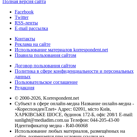
Полная версия сайта
Facebook
Twitter
RSS-ленты
E-mail рассылка
Контакты
Реклама на сайте
Использование материалов korrespondent.net
Правила пользования сайтом
Договор пользования сайтом
Политика в сфере конфиденциальности и персональных
данных
Пользовательское соглашение
Редакция
© 2000-2026, Korrespondent.net
Субъект в сфере онлайн-медиа Название онлайн-медиа -
«КореспонденТ.net» Адрес: 02091, місто Київ,
ХАРКІВСЬКЕ ШОСЕ, будинок 172-Б, офіс 208/1 E-mail:
sunlight@mediadim.com.ua
Телефон: 044-205-43-00
Идентификатор медиа - R40-06068
Использование любых материалов, размещённых на
сайте, разрешается при условии ссылки на