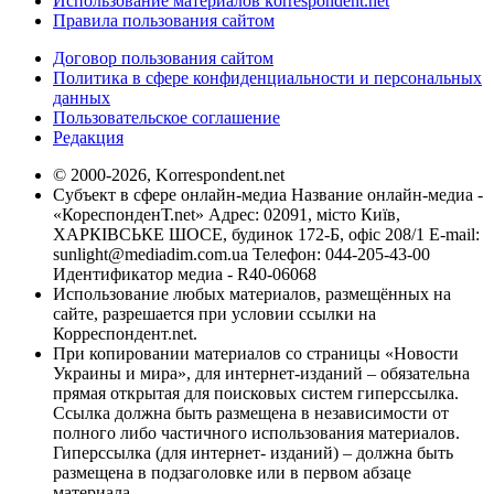
Использование материалов korrespondent.net
Правила пользования сайтом
Договор пользования сайтом
Политика в сфере конфиденциальности и персональных
данных
Пользовательское соглашение
Редакция
© 2000-2026, Korrespondent.net
Субъект в сфере онлайн-медиа Название онлайн-медиа -
«КореспонденТ.net» Адрес: 02091, місто Київ,
ХАРКІВСЬКЕ ШОСЕ, будинок 172-Б, офіс 208/1 E-mail:
sunlight@mediadim.com.ua
Телефон: 044-205-43-00
Идентификатор медиа - R40-06068
Использование любых материалов, размещённых на
сайте, разрешается при условии ссылки на
Корреспондент.net.
При копировании материалов со страницы «Новости
Украины и мира», для интернет-изданий – обязательна
прямая открытая для поисковых систем гиперссылка.
Ссылка должна быть размещена в независимости от
полного либо частичного использования материалов.
Гиперссылка (для интернет- изданий) – должна быть
размещена в подзаголовке или в первом абзаце
материала.