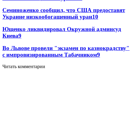
Семиноженко сообщил, что США предоставят
Украине низкообогащенный уран
10
Ющенко ликвидировал Окружной админсуд
Киева
9
Во Львове провели "экзамен по казнокрадству"
с импровизированным Табачником
9
Читать комментарии