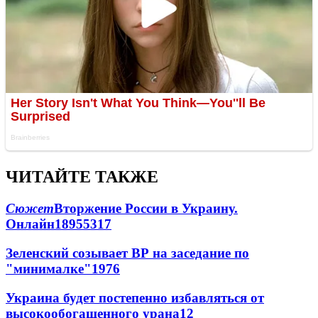
ЧИТАЙТЕ ТАКЖЕ
Сюжет
Вторжение России в Украину.
Онлайн
189
55
317
Зеленский созывает ВР на заседание по
"минималке"
19
76
Украина будет постепенно избавляться от
высокообогащенного урана
12