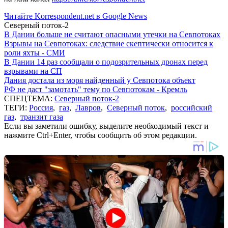
Читайте Korrespondent.net в Google News
Северный поток-2
В Дании больше не считают опасными утечки на Севпотоках
Взрывы на Севпотоках: следствие скептически относится к
роли яхты - СМИ
В Дании 14 раз сообщали о подозрительных дронах перед
взрывами на СП
Дания достала из моря найденный у Севпотока объект
РФ не даст "замотать" тему по Севпотокам - Кремль
СПЕЦТЕМА:
Северный поток-2
ТЕГИ:
Россия
,
газ
,
Лавров
,
Северный поток
,
российский
газ
,
транзит газа
Если вы заметили ошибку, выделите необходимый текст и
нажмите Ctrl+Enter, чтобы сообщить об этом редакции.