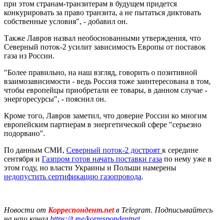
при этом странам-транзитерам в будущем придется
конкурировать за право транзита, а не пытаться диктовать
собственные условия", - добавил он.
Также Лавров назвал необоснованными утверждения, что
Северный поток-2 усилит зависимость Европы от поставок
газа из России.
"Более правильно, на наш взгляд, говорить о позитивной
взаимозависимости - ведь Россия тоже заинтересована в том,
чтобы европейцы приобретали ее товары, в данном случае -
энергоресурсы", - пояснил он.
Кроме того, Лавров заметил, что доверие России ко многим
европейским партнерам в энергетической сфере "серьезно
подорвано".
По данным СМИ,
Северный поток-2 достроят
к середине
сентября и
Газпром готов начать поставки газа
по нему уже в
этом году, но власти Украины и Польши намерены
недопустить сертификацию газопровода
.
Новости от
Корреспондент.net
в Telegram. Подписывайтесь
на наш канал
https://t.me/korrespondentnet