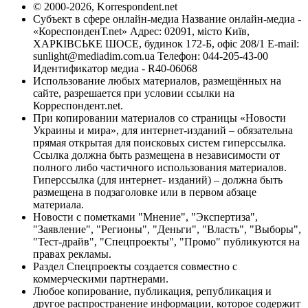
© 2000-2026, Korrespondent.net
Субъект в сфере онлайн-медиа Название онлайн-медиа -
«КореспонденТ.net» Адрес: 02091, місто Київ,
ХАРКІВСЬКЕ ШОСЕ, будинок 172-Б, офіс 208/1 E-mail:
sunlight@mediadim.com.ua
Телефон: 044-205-43-00
Идентификатор медиа - R40-06068
Использование любых материалов, размещённых на
сайте, разрешается при условии ссылки на
Корреспондент.net.
При копировании материалов со страницы «Новости
Украины и мира», для интернет-изданий – обязательна
прямая открытая для поисковых систем гиперссылка.
Ссылка должна быть размещена в независимости от
полного либо частичного использования материалов.
Гиперссылка (для интернет- изданий) – должна быть
размещена в подзаголовке или в первом абзаце
материала.
Новости с пометками "Мнение", "Экспертиза",
"Заявление", "Регионы", "Деньги", "Власть", "Выборы",
"Тест-драйв", "Спецпроекты", "Промо" публикуются на
правах рекламы.
Раздел Спецпроекты создается совместно с
коммерческими партнерами.
Любое копирование, публикация, републикация и
другое распространение информации, которое содержит