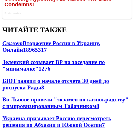
ЧИТАЙТЕ ТАКЖЕ
Сюжет
Вторжение России в Украину.
Онлайн
189
65
317
Зеленский созывает ВР на заседание по
"минималке"
12
76
БЮТ заявил о начале отсчета 30 дней до
роспуска Рады
8
Во Львове провели "экзамен по казнокрадству"
с импровизированным Табачником
8
Украина призывает Россию пересмотреть
решения по Абхазии и Южной Осетии
7