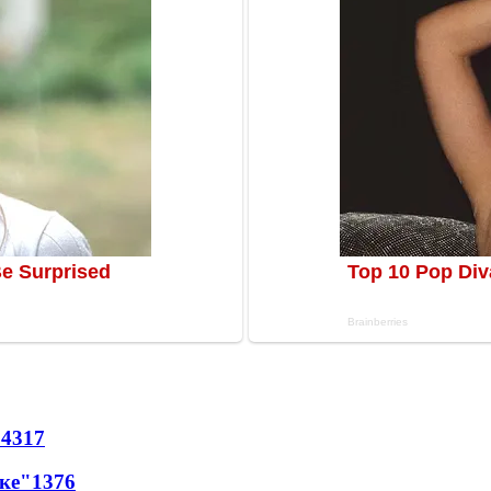
64
317
лке"
13
76