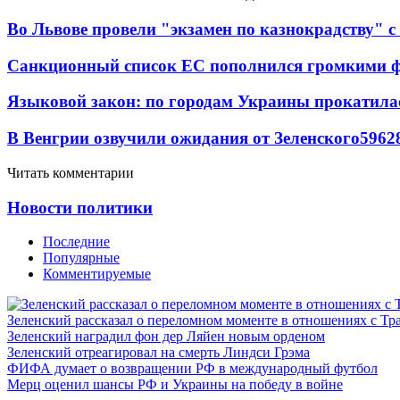
Во Львове провели "экзамен по казнокрадству"
Санкционный список ЕС пополнился громкими 
Языковой закон: по городам Украины прокатилас
В Венгрии озвучили ожидания от Зеленского
59
6
2
Читать комментарии
Новости политики
Последние
Популярные
Комментируемые
Зеленский рассказал о переломном моменте в отношениях с Т
Зеленский наградил фон дер Ляйен новым орденом
Зеленский отреагировал на смерть Линдси Грэма
ФИФА думает о возвращении РФ в международный футбол
Мерц оценил шансы РФ и Украины на победу в войне