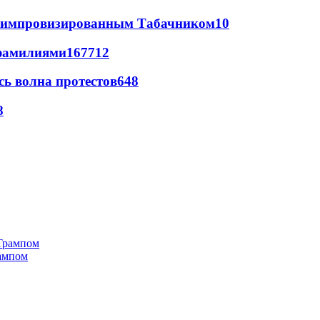
 с импровизированным Табачником
10
фамилиями
167
7
12
ь волна протестов
6
48
8
рампом