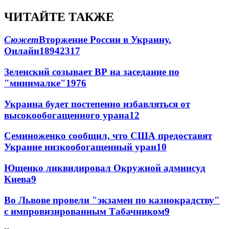
ЧИТАЙТЕ ТАКЖЕ
Сюжет
Вторжение России в Украину.
Онлайн
189
42
317
Зеленский созывает ВР на заседание по
"минималке"
19
76
Украина будет постепенно избавляться от
высокообогащенного урана
12
Семиноженко сообщил, что США предоставят
Украине низкообогащенный уран
10
Ющенко ликвидировал Окружной админсуд
Киева
9
Во Львове провели "экзамен по казнокрадству"
с импровизированным Табачником
9