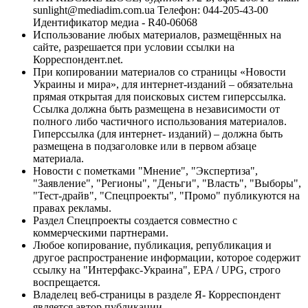
sunlight@mediadim.com.ua
Телефон: 044-205-43-00
Идентификатор медиа - R40-06068
Использование любых материалов, размещённых на
сайте, разрешается при условии ссылки на
Корреспондент.net.
При копировании материалов со страницы «Новости
Украины и мира», для интернет-изданий – обязательна
прямая открытая для поисковых систем гиперссылка.
Ссылка должна быть размещена в независимости от
полного либо частичного использования материалов.
Гиперссылка (для интернет- изданий) – должна быть
размещена в подзаголовке или в первом абзаце
материала.
Новости с пометками "Мнение", "Экспертиза",
"Заявление", "Регионы", "Деньги", "Власть", "Выборы",
"Тест-драйв", "Спецпроекты", "Промо" публикуются на
правах рекламы.
Раздел Спецпроекты создается совместно с
коммерческими партнерами.
Любое копирование, публикация, републикация и
другое распространение информации, которое содержит
ссылку на "Интерфакс-Украина", EPA / UPG, строго
воспрещается.
Владелец веб-страницы в разделе Я- Корреспондент
является автор публикации.