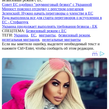
Безвизовый режим с ЕС
Совет ЕС одобрил "роуминговый безвиз" с Украиной
Минюст пояснил отсрочку с реестром олигархов
Зеленский: Нужно начать переговоры о членстве в ЕС
Рада выполнила все для старта переговоров о вступлении в
ЕС - Стефанчук
Украина продолжает выполнять требования безвиза - ЕК
СПЕЦТЕМА:
Безвизовый режим с ЕС
ТЕГИ:
Украина
,
ЕС
,
мигранты
,
безвизовый режим
,
нелегальная миграция
,
нелегальные мигранты
Если вы заметили ошибку, выделите необходимый текст и
нажмите Ctrl+Enter, чтобы сообщить об этом редакции.