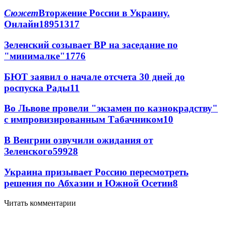
Сюжет
Вторжение России в Украину.
Онлайн
189
51
317
Зеленский созывает ВР на заседание по
"минималке"
17
76
БЮТ заявил о начале отсчета 30 дней до
роспуска Рады
11
Во Львове провели "экзамен по казнокрадству"
с импровизированным Табачником
10
В Венгрии озвучили ожидания от
Зеленского
59
9
28
Украина призывает Россию пересмотреть
решения по Абхазии и Южной Осетии
8
Читать комментарии