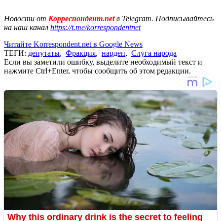
Новости от
Корреспондент.net
в Telegram. Подписывайтесь
на наш канал
https://t.me/korrespondentnet
Читайте Korrespondent.net в Google News
ТЕГИ:
депутаты
,
Фракция
,
нардеп
,
Слуга народа
Если вы заметили ошибку, выделите необходимый текст и
нажмите Ctrl+Enter, чтобы сообщить об этом редакции.