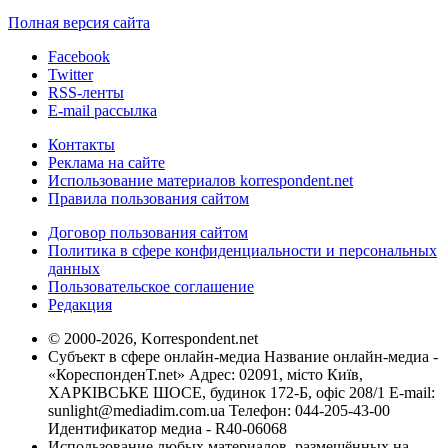
Полная версия сайта
Facebook
Twitter
RSS-ленты
E-mail рассылка
Контакты
Реклама на сайте
Использование материалов korrespondent.net
Правила пользования сайтом
Договор пользования сайтом
Политика в сфере конфиденциальности и персональных
данных
Пользовательское соглашение
Редакция
© 2000-2026, Korrespondent.net
Субъект в сфере онлайн-медиа Название онлайн-медиа -
«КореспонденТ.net» Адрес: 02091, місто Київ,
ХАРКІВСЬКЕ ШОСЕ, будинок 172-Б, офіс 208/1 E-mail:
sunlight@mediadim.com.ua
Телефон: 044-205-43-00
Идентификатор медиа - R40-06068
Использование любых материалов, размещённых на