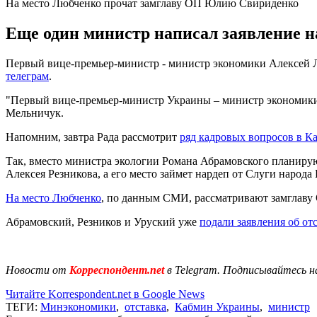
На место Любченко прочат замглаву ОП Юлию Свириденко
Еще один министр написал заявление н
Первый вице-премьер-министр - министр экономики Алексей Лю
телеграм
.
"Первый вице-премьер-министр Украины – министр экономики 
Мельничук.
Напомним, завтра Рада рассмотрит
ряд кадровых вопросов в К
Так, вместо министра экологии Романа Абрамовского планирую
Алексея Резникова, а его место займет нардеп от Слуги народ
На место Любченко
, по данным СМИ, рассматривают замглаву
Абрамовский, Резников и Уруский уже
подали заявления об от
Новости от
Корреспондент.net
в Telegram. Подписывайтесь н
Читайте Korrespondent.net в Google News
ТЕГИ:
Минэкономики
,
отставка
,
Кабмин Украины
,
министр