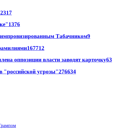
62
317
лке"
13
76
 с импровизированным Табачником
9
фамилиями
167
7
12
члена оппозиции власти заводят карточку
6
3
в "российской угрозы"
276
6
34