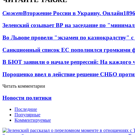
Сюжет
Вторжение России в Украину. Онлайн
189
Зеленский созывает ВР на заседание по "минима
Во Львове провели "экзамен по казнокрадству"
Санкционный список ЕС пополнился громкими 
В БЮТ заявили о начале репрессий: На каждого 
Порошенко ввел в действие решение СНБО проти
Читать комментарии
Новости политики
Последние
Популярные
Комментируемые