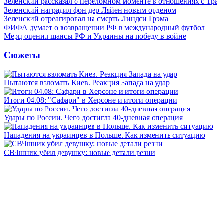
Зеленский рассказал о переломном моменте в отношениях с Т
Зеленский наградил фон дер Ляйен новым орденом
Зеленский отреагировал на смерть Линдси Грэма
ФИФА думает о возвращении РФ в международный футбол
Мерц оценил шансы РФ и Украины на победу в войне
Сюжеты
Пытаются взломать Киев. Реакция Запада на удар
Итоги 04.08: "Сафари" в Херсоне и итоги операции
Удары по России. Чего достигла 40-дневная операция
Нападения на украинцев в Польше. Как изменить ситуацию
СВЧшник убил девушку: новые детали резни