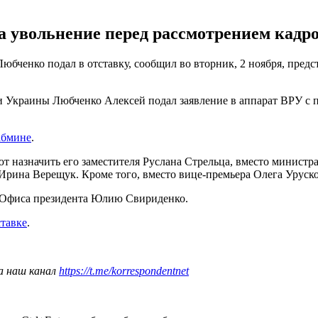
а увольнение перед рассмотрением кадро
бченко подал в отставку, сообщил во вторник, 2 ноября, предс
Украины Любченко Алексей подал заявление в аппарат ВРУ с пр
абмине
.
т назначить его заместителя Руслана Стрельца, вместо минист
а Ирина Верещук. Кроме того, вместо вице-премьера Олега Уруск
 Офиса президента Юлию Свириденко.
ставке
.
а наш канал
https://t.me/korrespondentnet