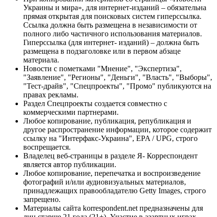
Украины и мира», для интернет-изданий – обязательна
прямая открытая для поисковых систем гиперссылка.
Ссылка должна быть размещена в независимости от
полного либо частичного использования материалов.
Гиперссылка (для интернет- изданий) – должна быть
размещена в подзаголовке или в первом абзаце
материала.
Новости с пометками "Мнение", "Экспертиза",
"Заявление", "Регионы", "Деньги", "Власть", "Выборы",
"Тест-драйв", "Спецпроекты", "Промо" публикуются на
правах рекламы.
Раздел Спецпроекты создается совместно с
коммерческими партнерами.
Любое копирование, публикация, републикация и
другое распространение информации, которое содержит
ссылку на "Интерфакс-Украина", EPA / UPG, строго
воспрещается.
Владелец веб-страницы в разделе Я- Корреспондент
является автор публикации.
Любое копирование, перепечатка и воспроизведение
фотографий и/или аудиовизуальных материалов,
принадлежащих правообладателю Getty Images, строго
запрещено.
Материалы сайта korrespondent.net предназначены для
лиц старше 21 года (21+). Участие в азартных играх