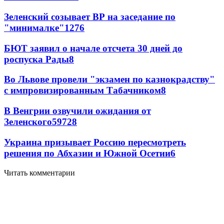
Зеленский созывает ВР на заседание по
"минималке"
12
76
БЮТ заявил о начале отсчета 30 дней до
роспуска Рады
8
Во Львове провели "экзамен по казнокрадству"
с импровизированным Табачником
8
В Венгрии озвучили ожидания от
Зеленского
59
7
28
Украина призывает Россию пересмотреть
решения по Абхазии и Южной Осетии
6
Читать комментарии