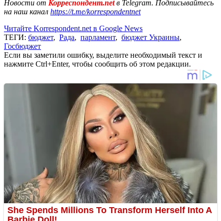
Новости от
Корреспондент.net
в Telegram. Подписывайтесь
на наш канал
https://t.me/korrespondentnet
Читайте Korrespondent.net в Google News
ТЕГИ:
бюджет
,
Рада
,
парламент
,
бюджет Украины
,
Госбюджет
Если вы заметили ошибку, выделите необходимый текст и
нажмите Ctrl+Enter, чтобы сообщить об этом редакции.