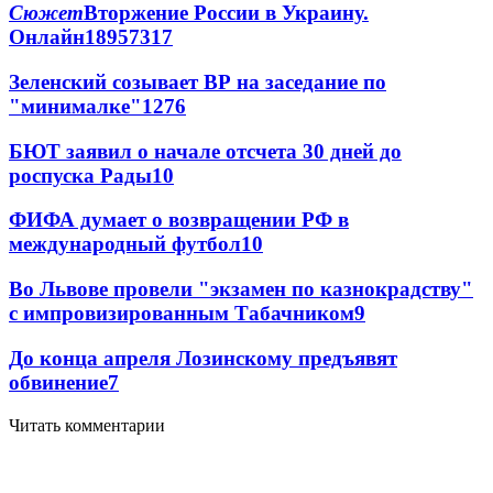
Сюжет
Вторжение России в Украину.
Онлайн
189
57
317
Зеленский созывает ВР на заседание по
"минималке"
12
76
БЮТ заявил о начале отсчета 30 дней до
роспуска Рады
10
ФИФА думает о возвращении РФ в
международный футбол
10
Во Львове провели "экзамен по казнокрадству"
с импровизированным Табачником
9
До конца апреля Лозинскому предъявят
обвинение
7
Читать комментарии