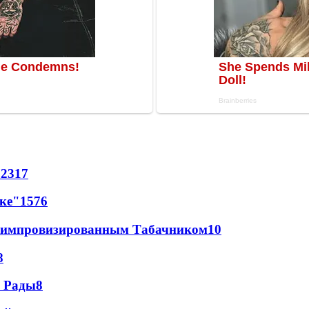
72
317
лке"
15
76
 с импровизированным Табачником
10
8
а Рады
8