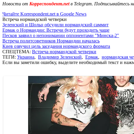
Новости от
Корреспондент.net
в Telegram. Подписывайтесь н
Читайте Korrespondent.net в Google News
Встреча нормандской четверки
Зеленский и Шольц обсудили нормандский саммит
Ермак о Нормандии: Встречи будут проходить чаще
Песков заявил о непонимании оппонентами "Минска-2"
Встреча политсоветников Нормандии началась
Киев озвучил цель заседания нормандского формата
СПЕЦТЕМА:
Встреча нормандской четверки
ТЕГИ:
Украина
,
Владимир Зеленский
,
Ермак
,
нормандская че
Если вы заметили ошибку, выделите необходимый текст и нажми