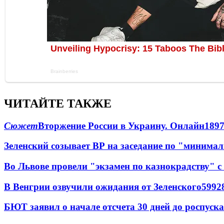
ЧИТАЙТЕ ТАКЖЕ
Сюжет
Вторжение России в Украину. Онлайн
189
Зеленский созывает ВР на заседание по "минима
Во Львове провели "экзамен по казнокрадству"
В Венгрии озвучили ожидания от Зеленского
59
9
2
БЮТ заявил о начале отсчета 30 дней до роспуск