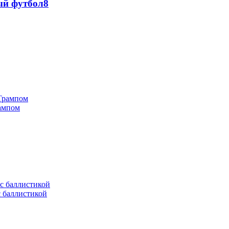
ый футбол
8
рампом
с баллистикой