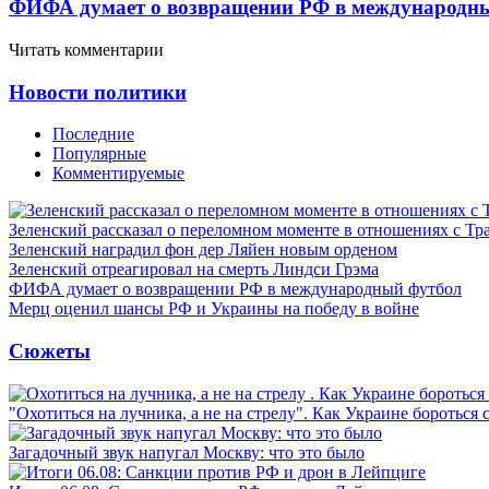
ФИФА думает о возвращении РФ в международн
Читать комментарии
Новости политики
Последние
Популярные
Комментируемые
Зеленский рассказал о переломном моменте в отношениях с Т
Зеленский наградил фон дер Ляйен новым орденом
Зеленский отреагировал на смерть Линдси Грэма
ФИФА думает о возвращении РФ в международный футбол
Мерц оценил шансы РФ и Украины на победу в войне
Сюжеты
"Охотиться на лучника, а не на стрелу". Как Украине бороться 
Загадочный звук напугал Москву: что это было