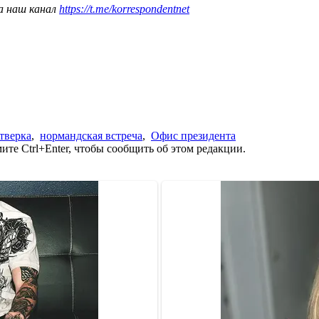
а наш канал
https://t.me/korrespondentnet
тверка
,
нормандская встреча
,
Офис президента
те Ctrl+Enter, чтобы сообщить об этом редакции.