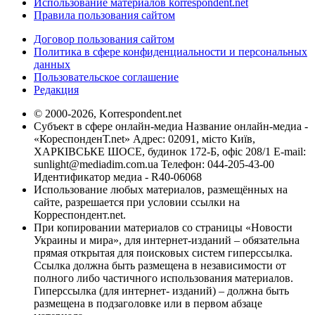
Использование материалов korrespondent.net
Правила пользования сайтом
Договор пользования сайтом
Политика в сфере конфиденциальности и персональных
данных
Пользовательское соглашение
Редакция
© 2000-2026, Korrespondent.net
Субъект в сфере онлайн-медиа Название онлайн-медиа -
«КореспонденТ.net» Адрес: 02091, місто Київ,
ХАРКІВСЬКЕ ШОСЕ, будинок 172-Б, офіс 208/1 E-mail:
sunlight@mediadim.com.ua
Телефон: 044-205-43-00
Идентификатор медиа - R40-06068
Использование любых материалов, размещённых на
сайте, разрешается при условии ссылки на
Корреспондент.net.
При копировании материалов со страницы «Новости
Украины и мира», для интернет-изданий – обязательна
прямая открытая для поисковых систем гиперссылка.
Ссылка должна быть размещена в независимости от
полного либо частичного использования материалов.
Гиперссылка (для интернет- изданий) – должна быть
размещена в подзаголовке или в первом абзаце