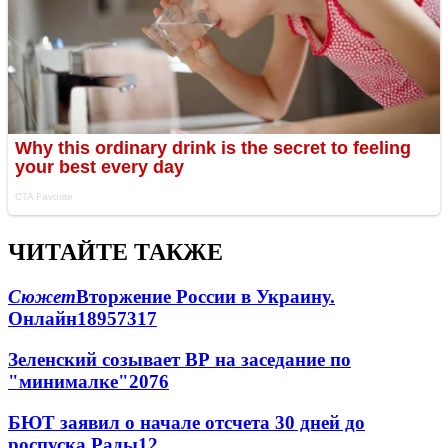
ЧИТАЙТЕ ТАКЖЕ
Сюжет
Вторжение России в Украину.
Онлайн
189
57
317
Зеленский созывает ВР на заседание по
"минималке"
20
76
БЮТ заявил о начале отсчета 30 дней до
роспуска Рады
12