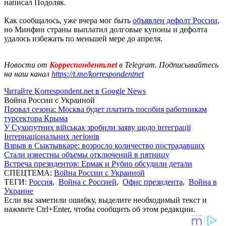
написал Подоляк.
Как сообщалось, уже вчера мог быть
объявлен дефолт России
,
но Минфин страны выплатил долговые купоны и дефолта
удалось избежать по меньшей мере до апреля.
Новости от
Корреспондент.net
в Telegram. Подписывайтесь
на наш канал
https://t.me/korrespondentnet
Читайте Korrespondent.net в Google News
Война России с Украиной
Провал сезона: Москва будет платить пособия работникам
турсектора Крыма
У Сухопутних військах зробили заяву щодо інтеграції
Інтернаціональних легіонів
Взрыв в Сыктывкаре: возросло количество пострадавших
Стали известны объемы отключений в пятницу
Встреча президентов: Ермак и Рубио обсудили детали
СПЕЦТЕМА:
Война России с Украиной
ТЕГИ:
Россия
,
Война с Россией
,
Офис президента
,
Война в
Украине
Если вы заметили ошибку, выделите необходимый текст и
нажмите Ctrl+Enter, чтобы сообщить об этом редакции.