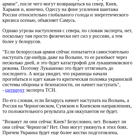
армии", после чего могут возвращаться на север, Киев,
Харьков и, конечно, Одессу на фоне усиления шантажа
России относительно глобального голода и энергетического
кризиса осенью, объясняет Самусь.
Однако угрозы наступления с севера, по словам эксперта, нет,
поскольку там просто физически нет сил у россиян, а тем
более у белорусов.
"Если белорусская армия сейчас попытается самостоятельно
наступать где-нибудь даже на Волыни, то ее разобьют через
несколько дней, и это будет катастрофой для лукашенковского
режима. Поэтому Лукашенко это будет оттягивать до
последнего. А когда увидит, что украинцы начали
прогибаться и идет какая-то критическая поломка украинской
системы обороны и безопасности, он начнет наступать",
-
цитирует
эксперта ТСН.
По его словам, если Беларусь начнет наступать на Волынь, а
Россия на Черниговском, Сумском и Киевском направлениях,
то положительного результата для оккупантов не будет.
"Возьмут ли они сейчас Киев? Безусловно, нет. Возьмут ли
они сейчас Чернигов? Нет. Они могут увязнуть в этих боях.
Причем Украина будет еще более жестко подготовлена,