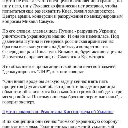
Путин не отказался от своей цели в отношении Украины, но
ни у него, ни у Лукашенко физически нет резервов, чтобы
попытаться еще раз захватить Киев, заявил замдиректора
Центра армии, конверсии и разоружения по международным
вопросам Михаил Самусь.
По его словам, главная цель Путина - разрушить Украину,
уничтожить украинскую нацию. И она не изменилась. Под
давлением Путина и генералов российская армия сейчас
бросила все свои усилия на Донбасс, а конкретно - на
Северодонецк и Попасную. Возможно, будет активизация на
Изюмском направлении, на Славянск и Краматорск.
Это объясняется пропагандистской политической задачей
"деоккупировать "ЛНР", как они говорят.
"Они видят вроде бы легкую задачу сейчас взять пять
процентов [Луганской области], дойти до админграницы
области и объявить хотя бы о какой-то громкой победе за три
месяца войны. Поэтому они туда бросили огромные силы", -
говорит эксперт.
Путин шокирован. Реакция на Киссинджера об Украине
В их концепции они сейчас "ломают украинскую оборону",
наносят несколько "болезненных поражений украинской