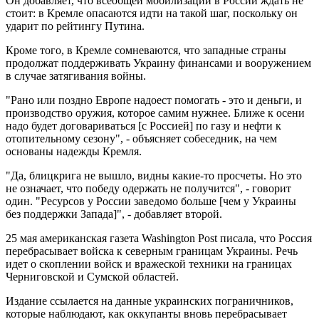
Он добавляет, что всеобщей мобилизации в России ждать не
стоит: в Кремле опасаются идти на такой шаг, поскольку он
ударит по рейтингу Путина.
Кроме того, в Кремле сомневаются, что западные страны
продолжат поддерживать Украину финансами и вооружением
в случае затягивания войны.
"Рано или поздно Европе надоест помогать - это и деньги, и
производство оружия, которое самим нужнее. Ближе к осени
надо будет договариваться [с Россией] по газу и нефти к
отопительному сезону", - объясняет собеседник, на чем
основаны надежды Кремля.
"Да, блицкрига не вышло, видны какие-то просчеты. Но это
не означает, что победу одержать не получится", - говорит
один. "Ресурсов у России заведомо больше [чем у Украины
без поддержки Запада]", - добавляет второй.
25 мая американская газета Washington Post писала, что Россия
перебрасывает войска к северным границам Украины. Речь
идет о скоплении войск и вражеской техники на границах
Черниговской и Сумской областей.
Издание ссылается на данные украинских пограничников,
которые наблюдают, как оккупанты вновь перебрасывает