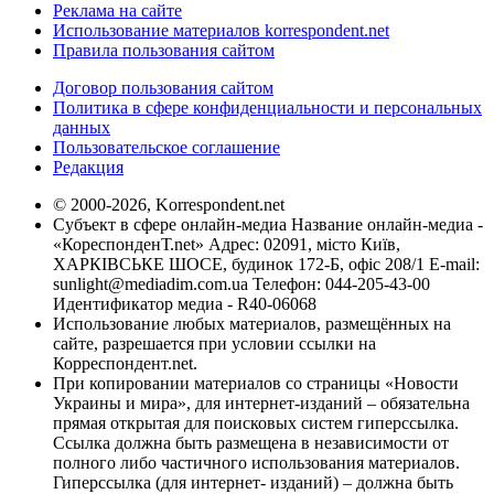
Реклама на сайте
Использование материалов korrespondent.net
Правила пользования сайтом
Договор пользования сайтом
Политика в сфере конфиденциальности и персональных
данных
Пользовательское соглашение
Редакция
© 2000-2026, Korrespondent.net
Субъект в сфере онлайн-медиа Название онлайн-медиа -
«КореспонденТ.net» Адрес: 02091, місто Київ,
ХАРКІВСЬКЕ ШОСЕ, будинок 172-Б, офіс 208/1 E-mail:
sunlight@mediadim.com.ua
Телефон: 044-205-43-00
Идентификатор медиа - R40-06068
Использование любых материалов, размещённых на
сайте, разрешается при условии ссылки на
Корреспондент.net.
При копировании материалов со страницы «Новости
Украины и мира», для интернет-изданий – обязательна
прямая открытая для поисковых систем гиперссылка.
Ссылка должна быть размещена в независимости от
полного либо частичного использования материалов.
Гиперссылка (для интернет- изданий) – должна быть