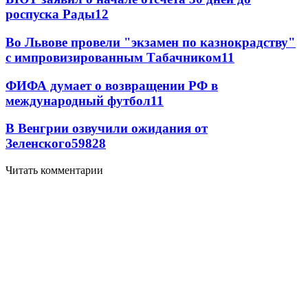
роспуска Рады
12
Во Львове провели "экзамен по казнокрадству"
с импровизированным Табачником
11
ФИФА думает о возвращении РФ в
международный футбол
11
В Венгрии озвучили ожидания от
Зеленского
59
8
28
Читать комментарии