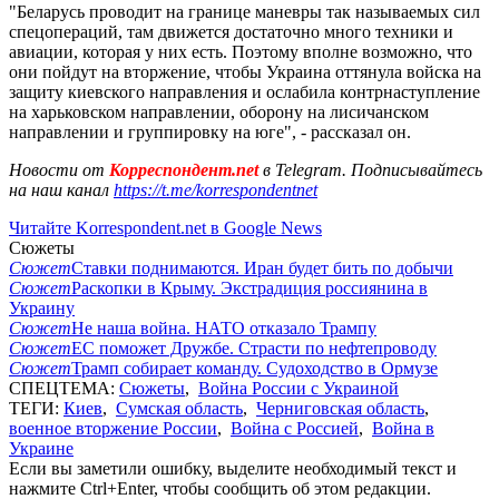
"Беларусь проводит на границе маневры так называемых сил
спецопераций, там движется достаточно много техники и
авиации, которая у них есть. Поэтому вполне возможно, что
они пойдут на вторжение, чтобы Украина оттянула войска на
защиту киевского направления и ослабила контрнаступление
на харьковском направлении, оборону на лисичанском
направлении и группировку на юге", - рассказал он.
Новости от
Корреспондент.net
в Telegram. Подписывайтесь
на наш канал
https://t.me/korrespondentnet
Читайте Korrespondent.net в Google News
Сюжеты
Сюжет
Ставки поднимаются. Иран будет бить по добычи
Сюжет
Раскопки в Крыму. Экстрадиция россиянина в
Украину
Сюжет
Не наша война. НАТО отказало Трампу
Сюжет
ЕС поможет Дружбе. Страсти по нефтепроводу
Сюжет
Трамп собирает команду. Судоходство в Ормузе
СПЕЦТЕМА:
Сюжеты
,
Война России с Украиной
ТЕГИ:
Киев
,
Сумская область
,
Черниговская область
,
военное вторжение России
,
Война с Россией
,
Война в
Украине
Если вы заметили ошибку, выделите необходимый текст и
нажмите Ctrl+Enter, чтобы сообщить об этом редакции.