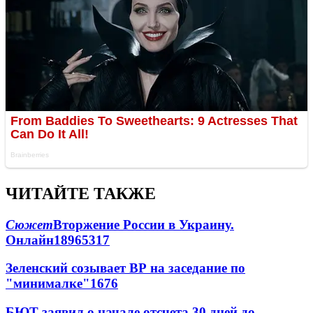
ЧИТАЙТЕ ТАКЖЕ
Сюжет
Вторжение России в Украину.
Онлайн
189
65
317
Зеленский созывает ВР на заседание по
"минималке"
16
76
БЮТ заявил о начале отсчета 30 дней до