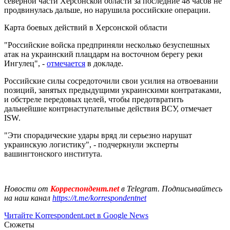
северной части Херсонской области за последние 48 часов не
продвинулась дальше, но нарушила российские операции.
Карта боевых действий в Херсонской области
"Российские войска предприняли несколько безуспешных
атак на украинский плацдарм на восточном берегу реки
Ингулец", -
отмечается
в докладе.
Российские силы сосредоточили свои усилия на отвоевании
позиций, занятых предыдущими украинскими контратаками,
и обстреле передовых целей, чтобы предотвратить
дальнейшие контрнаступательные действия ВСУ, отмечает
ISW.
"Эти спорадические удары вряд ли серьезно нарушат
украинскую логистику", - подчеркнули эксперты
вашингтонского института.
Новости от
Корреспондент.net
в Telegram. Подписывайтесь
на наш канал
https://t.me/korrespondentnet
Читайте Korrespondent.net в Google News
Сюжеты