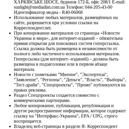
ХАРКІВСЬКЕ ШОСЕ, будинок 172-Б, офіс 208/1 E-mail:
sunlight@mediadim.com.ua
Телефон: 044-205-43-00
Идентификатор медиа - R40-06068
Использование любых материалов, размещённых на
сайте, разрешается при условии ссылки на
Корреспондент.net.
При копировании материалов со страницы «Новости
Украины и мира», для интернет-изданий – обязательна
прямая открытая для поисковых систем гиперссылка.
Ссылка должна быть размещена в независимости от
полного либо частичного использования материалов.
Гиперссылка (для интернет- изданий) – должна быть
размещена в подзаголовке или в первом абзаце
материала.
Новости с пометками "Мнение", "Экспертиза",
"Заявление", "Регионы", "Деньги", "Власть", "Выборы",
"Тест-драйв", "Спецпроекты", "Промо" публикуются на
правах рекламы.
Раздел Спецпроекты создается совместно с
коммерческими партнерами.
Любое копирование, публикация, републикация и
другое распространение информации, которое содержит
ссылку на "Интерфакс-Украина", EPA / UPG, строго
воспрещается.
Владелец веб-страницы в разделе Я- Корреспондент