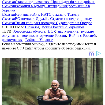
Сюжет
Ставки поднимаются. Иран будет бить по добычи
Сюжет
Раскопки в Крыму. Экстрадиция россиянина в
Украину
Сюжет
Не наша война. НАТО отказало Трампу
Сюжет
ЕС поможет Дружбе. Страсти по нефтепроводу
Сюжет
Трамп собирает команду. Судоходство в Ормузе
СПЕЦТЕМА:
Сюжеты
,
Война России с Украиной
ТЕГИ:
Херсонская область
,
ВСУ
,
наступление
,
русские
оккупанты
,
военное вторжение России
,
Война с Россией
,
деоккупация
,
Война в Украине
Если вы заметили ошибку, выделите необходимый текст и
нажмите Ctrl+Enter, чтобы сообщить об этом редакции.