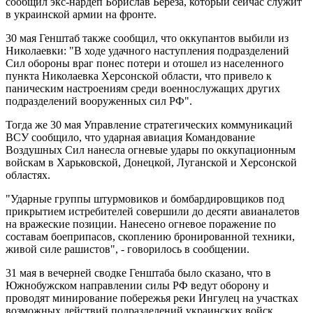
сообщил экс-нардеп Борислав Береза, который сейчас служит
в украинской армии на фронте.
30 мая Генштаб также сообщил, что оккупантов выбили из
Николаевки: "В ходе удачного наступления подразделений
Сил обороны враг понес потери и отошел из населенного
пункта Николаевка Херсонской области, что привело к
паническим настроениям среди военнослужащих других
подразделений вооруженных сил РФ".
Тогда же 30 мая Управление стратегических коммуникаций
ВСУ сообщило, что ударная авиация Командование
Воздушных Сил нанесла огневые удары по оккупационным
войскам в Харьковской, Донецкой, Луганской и Херсонской
областях.
"Ударные группы штурмовиков и бомбардировщиков под
прикрытием истребителей совершили до десяти авианалетов
на вражеские позиции. Нанесено огневое поражение по
составам боеприпасов, скоплению бронированной техники,
живой силе рашистов", - говорилось в сообщении.
31 мая в вечерней сводке Генштаба было сказано, что в
Южнобужском направлении силы РФ ведут оборону и
проводят минирование побережья реки Ингулец на участках
возможных действий подразделений украинских войск.