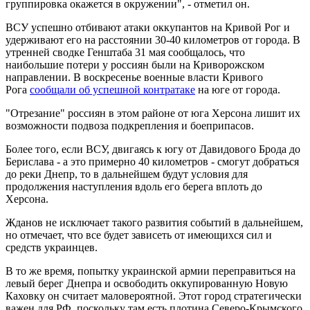
группировка окажется в окружении", - отметил он.
ВСУ успешно отбивают атаки оккупантов на Кривой Рог и
удерживают его на расстоянии 30-40 километров от города. В
утренней сводке Генштаба 31 мая сообщалось, что
наибольшие потери у россиян были на Криворожском
направлении. В воскресенье военные власти Кривого
Рога
сообщали об успешной контратаке
на юге от города.
"Отрезание" россиян в этом районе от юга Херсона лишит их
возможности подвоза подкрепления и боеприпасов.
Более того, если ВСУ, двигаясь к югу от Давидового Брода до
Берислава - а это примерно 40 километров - смогут добраться
до реки Днепр, то в дальнейшем будут условия для
продолжения наступления вдоль его берега вплоть до
Херсона.
Жданов не исключает такого развития событий в дальнейшем,
но отмечает, что все будет зависеть от имеющихся сил и
средств украинцев.
В то же время, попытку украинской армии переправиться на
левый берег Днепра и освободить оккупированную Новую
Каховку он считает маловероятной. Этот город стратегически
важен для РФ, поскольку там есть плотина Северо-Крымского