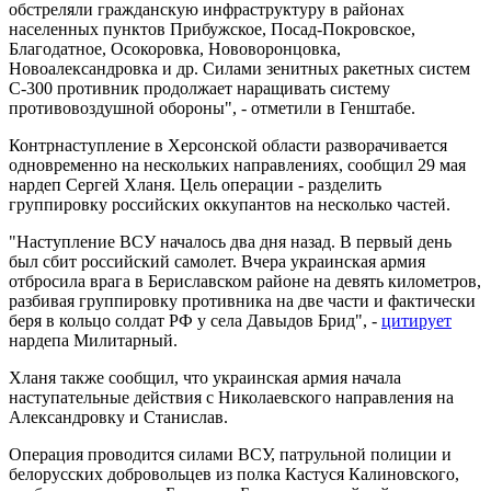
обстреляли гражданскую инфраструктуру в районах
населенных пунктов Прибужское, Посад-Покровское,
Благодатное, Осокоровка, Нововоронцовка,
Новоалександровка и др. Силами зенитных ракетных систем
С-300 противник продолжает наращивать систему
противовоздушной обороны", - отметили в Генштабе.
Контрнаступление в Херсонской области разворачивается
одновременно на нескольких направлениях, сообщил 29 мая
нардеп Сергей Хланя. Цель операции - разделить
группировку российских оккупантов на несколько частей.
"Наступление ВСУ началось два дня назад. В первый день
был сбит российский самолет. Вчера украинская армия
отбросила врага в Бериславском районе на девять километров,
разбивая группировку противника на две части и фактически
беря в кольцо солдат РФ у села Давыдов Брид", -
цитирует
нардепа Милитарный.
Хланя также сообщил, что украинская армия начала
наступательные действия с Николаевского направления на
Александровку и Станислав.
Операция проводится силами ВСУ, патрульной полиции и
белорусских добровольцев из полка Кастуся Калиновского,