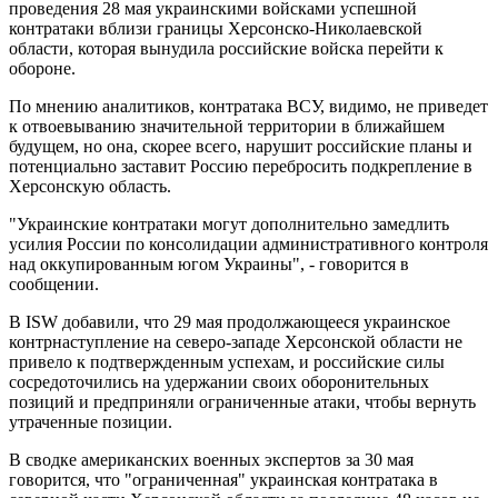
проведения 28 мая украинскими войсками успешной
контратаки вблизи границы Херсонско-Николаевской
области, которая вынудила российские войска перейти к
обороне.
По мнению аналитиков, контратака ВСУ, видимо, не приведет
к отвоевыванию значительной территории в ближайшем
будущем, но она, скорее всего, нарушит российские планы и
потенциально заставит Россию перебросить подкрепление в
Херсонскую область.
"Украинские контратаки могут дополнительно замедлить
усилия России по консолидации административного контроля
над оккупированным югом Украины", - говорится в
сообщении.
В ISW добавили, что 29 мая продолжающееся украинское
контрнаступление на северо-западе Херсонской области не
привело к подтвержденным успехам, и российские силы
сосредоточились на удержании своих оборонительных
позиций и предприняли ограниченные атаки, чтобы вернуть
утраченные позиции.
В сводке американских военных экспертов за 30 мая
говорится, что "ограниченная" украинская контратака в