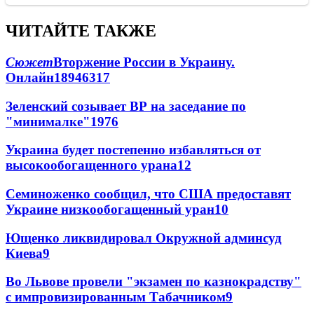
ЧИТАЙТЕ ТАКЖЕ
Сюжет
Вторжение России в Украину.
Онлайн
189
46
317
Зеленский созывает ВР на заседание по
"минималке"
19
76
Украина будет постепенно избавляться от
высокообогащенного урана
12
Семиноженко сообщил, что США предоставят
Украине низкообогащенный уран
10
Ющенко ликвидировал Окружной админсуд
Киева
9
Во Львове провели "экзамен по казнокрадству"
с импровизированным Табачником
9