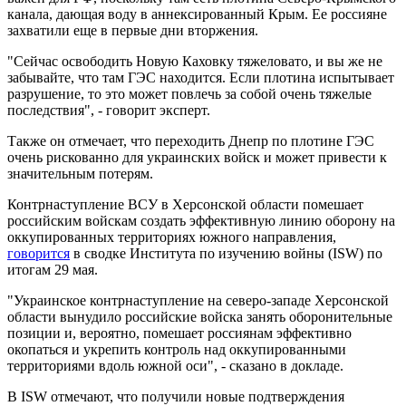
канала, дающая воду в аннексированный Крым. Ее россияне
захватили еще в первые дни вторжения.
"Сейчас освободить Новую Каховку тяжеловато, и вы же не
забывайте, что там ГЭС находится. Если плотина испытывает
разрушение, то это может повлечь за собой очень тяжелые
последствия", - говорит эксперт.
Также он отмечает, что переходить Днепр по плотине ГЭС
очень рискованно для украинских войск и может привести к
значительным потерям.
Контрнаступление ВСУ в Херсонской области помешает
российским войскам создать эффективную линию оборону на
оккупированных территориях южного направления,
говорится
в сводке Института по изучению войны (ISW) по
итогам 29 мая.
"Украинское контрнаступление на северо-западе Херсонской
области вынудило российские войска занять оборонительные
позиции и, вероятно, помешает россиянам эффективно
окопаться и укрепить контроль над оккупированными
территориями вдоль южной оси", - сказано в докладе.
В ISW отмечают, что получили новые подтверждения