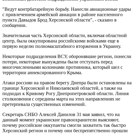
"Ведут контрбатарейную борьбу. Нанесли авиационные удары
с привлечением армейской авиации в районе населенного
пункта Давыдов Брод Херсонской области", - сказано в
сообщении.
Значительная часть Херсонской области, включая областной
центр, была оккупирована российскими войсками еще в
первую неделю полномасштабного вторжения в Украину.
Некоторые подразделения ВСУ, оборонявшие регион, понесли
потери, некоторые вынуждены были отступать перед
многочисленными колоннами противника, который шел с
территории аннексированного Крыма.
Атаки россиян на правом берегу Днепра были остановлены на
границе Херсонской и Николаевской областей, а также на
подходах к Кривому Рогу Днепропетровской области. Линия
столкновения с середины марта на этих направлениях не
претерпевала существенных изменений.
Секретарь СНБО Алексей Данилов 31 мая заявил, что на
данный момент украинские правоохранители выясняют,
почему российские оккупанты смогли захватить так быстро
Херсонский регион и почему они беспрепятственно прошли