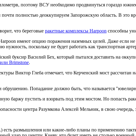
илометрв, поэтому ВСУ необходимо продвинуться гораздо южне
ы почти полностью деоккупируем Запорожскую область. В это вр
ворит, что береговые
ракетные комплексы Harpoon
способны уни
Harpoon имеют опцию поражения наземных целей. Даже если не у
ю нужность, поскольку не будет работать как транспортная артер
ийский буксир Василий Бех, который пытался доставить на окк
или Brimstone
.
ктуры Виктор Глеба отмечает, что Керченский мост рассчитан на
ли обрушению. Попадание должно быть, что называется "ювелирн
ю баржу пустить и взорвать под этим мостом. Но попасть ракет
асности центра Разумкова Алексей Мельник, в свою очередь, за
д.) есть размышления или какие-либо планы по применению такти
ный удар по центру, Киеву, что будет иметь не столько военный