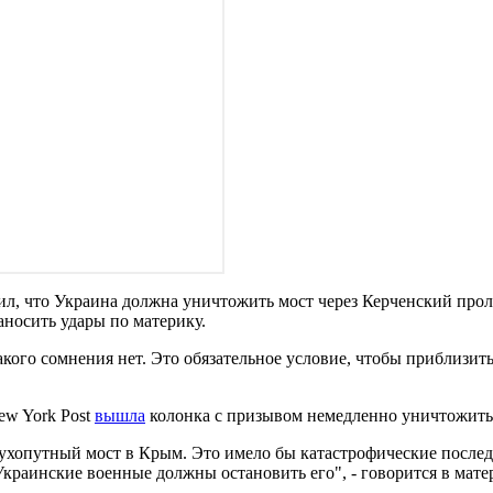
ил, что Украина должна уничтожить мост через Керченский про
аносить удары по материку.
акого сомнения нет. Это обязательное условие, чтобы приблизи
ew York Post
вышла
колонка с призывом немедленно уничтожить
сухопутный мост в Крым. Это имело бы катастрофические после
краинские военные должны остановить его", - говорится в мате