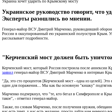
Украина хочет ударить по Крымскому мосту
Украинское руководство говорит, что у
Эксперты разошлись во мнении.
Генерал-майор ВСУ Дмитрий Марченко, руководивший обороной 
России в оккупированный ею украинский полуостров Крым. Ук
рассказывает подробности.
"Керченский мост должен быть уничто
Керченский мост, который Россия построила после аннексии 
заявил
генерал-майор ВСУ Дмитрий Марченко в интервью Крым
"Да, это сто процентов [Керченский мост - одна из целей]. Эт
один для поражения… Мы как бы основную "кишку" подтягивания
Марченко подчеркнул, что "те, кто бегал в Симферополе и Кры
такое", - отметил генерал-майор.
Также, по словам Марченко, после получения оружия, обещанно
нас есть темп, у нас есть желание, просто дайте нам немного во