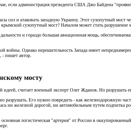
случае, если администрация президента США Джо Байдена "прояв
ы сил и атаковать западную Украину. Этот сухопутный мост чер
й крымский сухопутный мост? Началом может стать разрушение мо
 дальности и гораздо большая авиационная мощь, обеспечиваем
кой войны. Однако нерешительность Запада имеет непреднамерен
 - пишет автор.
енскому мосту
 идеей, считает военный эксперт Олег Жданов. Но разрушать его
но разрушать. Его нужно повредить - как железнодорожную часть
ась ни железной дорогой, ни автомобильным путем подпитка ро
о основная логистическая "артерия" от России в оккупированны
ерг.