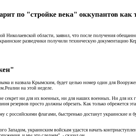
дарит по "стройке века" оккупантов как
Николаевской области, заявил, что после получения обещанног
раинские разведчики получили техническую документацию Керче
жен"
Крыма и назвала Крымским, будет целью номер один для Вооруж
.Реалии на этой неделе.
о не секрет ни для их военных, ни для наших военных. Ни для их
 резервов просто должны обрезать. Как только обрежется эта "к
му с российскими флагами, быстренько достанут украинские и б
го Западом, украинским войскам удастся начать контрнаступлени
оружения, и мы это сделаем", - сказал он.