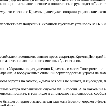
о оценивать наше военное и политическое руководство", - счит
ему, что связано с Крымом, ранее уже говорили украинские экс
о перспективах получения Украиной пусковых установок MLRS 
оссийскими военными, заявил пресс-секретарь Кремля Дмитрий 
имаются по линии наших военных", - сказал он.
ланы Украины по разрушению Крымского моста "потерпят полный
краине, а вооруженные силы РФ берут подобные угрозы на заме
розы берутся на заметку - дыма без огня не бывает, и я убежден, 
евые катера пограничной службы ФСБ России. А за маяком на м
енском проливе, в том числе и с помощью тепловизоров, сообщ
ам бывшего первого заместителя главкома Военно-морского флота
кой базы.