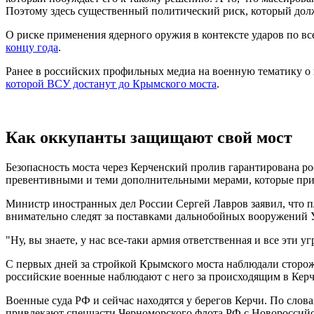
Поэтому здесь существенный политический риск, который должн
О риске применения ядерного оружия в контексте ударов по вс
концу года
.
Ранее в российских профильных медиа на военную тематику 
которой ВСУ достанут до Крымского моста
.
Как оккупанты защищают свой мост
Безопасность моста через Керченский пролив гарантирована р
превентивными и теми дополнительными мерами, которые прин
Министр иностранных дел России Сергей Лавров заявил, что п
внимательно следят за поставками дальнобойных вооружений У
"Ну, вы знаете, у нас все-таки армия ответственная и все эти уг
С первых дней за стройкой Крымского моста наблюдали сторож
российские военные наблюдают с него за происходящим в Керч
Военные суда РФ и сейчас находятся у берегов Керчи. По слов
привлекают спецчасти Черноморского флота РФ с Новороссийс