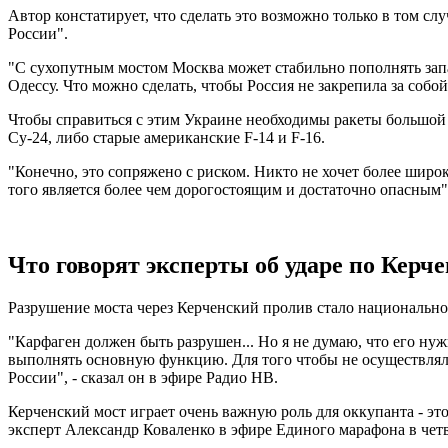
Автор констатирует, что сделать это возможно только в том 
России".
"С сухопутным мостом Москва может стабильно пополнять запас
Одессу. Что можно сделать, чтобы Россия не закрепила за собо
Чтобы справиться с этим Украине необходимы ракеты большой
Су-24, либо старые американские F-14 и F-16.
"Конечно, это сопряжено с риском. Никто не хочет более широ
того является более чем дорогостоящим и достаточно опасным",
Что говорят эксперты об ударе по Керч
Разрушение моста через Керченский пролив стало национальной
"Карфаген должен быть разрушен... Но я не думаю, что его нуж
выполнять основную функцию. Для того чтобы не осуществлял
России", - сказал он в эфире Радио НВ.
Керченский мост играет очень важную роль для оккупанта - эт
эксперт Александр Коваленко в эфире Единого марафона в четв