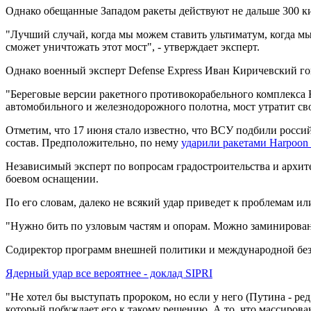
Однако обещанные Западом ракеты действуют не дальше 300 к
"Лучший случай, когда мы можем ставить ультиматум, когда м
сможет уничтожать этот мост", - утверждает эксперт.
Однако военный эксперт Defense Express Иван Киричевский го
"Береговые версии ракетного противокорабельного комплекса 
автомобильного и железнодорожного полотна, мост утратит сво
Отметим, что 17 июня стало известно, что ВСУ подбили росс
состав. Предположительно, по нему
ударили ракетами Harpoon 
Независимый эксперт по вопросам градостроительства и архите
боевом оснащении.
По его словам, далеко не всякий удар приведет к проблемам и
"Нужно бить по узловым частям и опорам. Можно заминированну
Содиректор программ внешней политики и международной безоп
Ядерный удар все вероятнее - доклад SIPRI
"Не хотел бы выступать пророком, но если у него (Путина - ре
который побуждает его к такому решению. А то, что массирован