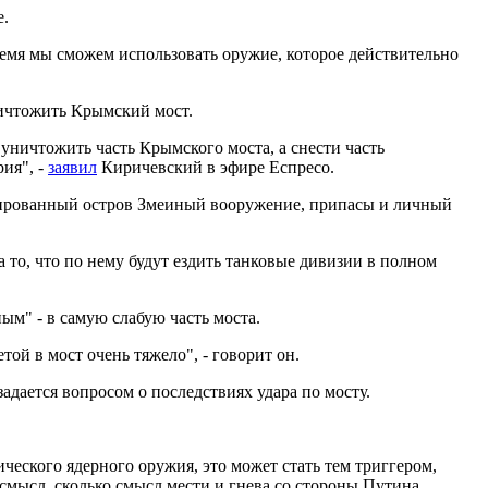
е.
емя мы сможем использовать оружие, которое действительно
чтожить Крымский мост.
ничтожить часть Крымского моста, а снести часть
ия", -
заявил
Киричевский в эфире Еспресо.
упированный остров Змеиный вооружение, припасы и личный
 то, что по нему будут ездить танковые дивизии в полном
ым" - в самую слабую часть моста.
ой в мост очень тяжело", - говорит он.
дается вопросом о последствиях удара по мосту.
ческого ядерного оружия, это может стать тем триггером,
 смысл, сколько смысл мести и гнева со стороны Путина.