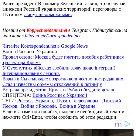
Ранее президент Владимир Зеленский заявил, что в случае
аннексии Россией украинских территорий переговоры с
Путиным
станут невозможными.
Новини от
Корреспондент.net
в Telegram. Підписуйтесь на
наш канал
https://t.me/korrespondentnet
Читайте Korrespondent.net в Google News
Война России с Украиной
Провал сезона: Москва будет платить пособия работникам
турсектора Крыма
У Сухопутних військах зробили заяву щодо інтеграції
Інтернаціональних легіонів
Взрыв в Сыктывкаре: возросло количество пострадавших
Стали известны объемы отключений в пятницу
Встреча президентов: Ермак и Рубио обсудили детали
СПЕЦТЕМА:
Война России с Украиной
ТЕГИ:
Россия
,
Украина
,
Путин
,
переговоры
,
Дмитрий
Песков
,
Война с Россией
,
Война в Украине
Если вы заметили ошибку, выделите необходимый текст и
нажмите Ctrl+Enter, чтобы сообщить об этом редакции.