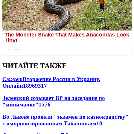
ЧИТАЙТЕ ТАКЖЕ
Сюжет
Вторжение России в Украину.
Онлайн
189
69
317
Зеленский созывает ВР на заседание по
"минималке"
15
76
Во Львове провели "экзамен по казнокрадству"
с импровизированным Табачником
10