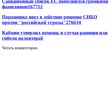
Санкционный список ЕС пополнился громкими
фамилиями
167
7
12
Порошенко ввел в действие решение СНБО
против "российской угрозы"
276
6
34
Кабмин утвердил помощь в случае ранения или
гибели волонтера
6
Читать комментарии