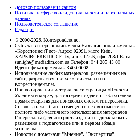
Договор пользования сайтом
Политика в сфере конфиденциальности и персональных
данных
Пользовательское соглашение
Редакция
© 2000-2026, Korrespondent.net
Субъект в сфере онлайн-медиа Название онлайн-медиа -
«КореспонденТ.net» Адрес: 02091, місто Київ,
ХАРКІВСЬКЕ ШОСЕ, будинок 172-Б, офіс 208/1 E-mail:
sunlight@mediadim.com.ua
Телефон: 044-205-43-00
Идентификатор медиа - R40-06068
Использование любых материалов, размещённых на
сайте, разрешается при условии ссылки на
Корреспондент.net.
При копировании материалов со страницы «Новости
Украины и мира», для интернет-изданий – обязательна
прямая открытая для поисковых систем гиперссылка.
Ссылка должна быть размещена в независимости от
полного либо частичного использования материалов.
Гиперссылка (для интернет- изданий) – должна быть
размещена в подзаголовке или в первом абзаце
материала.
Новости с пометками "Мнение", "Экспертиза",