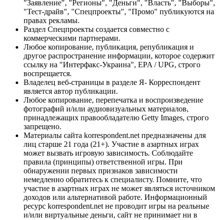
"Заявление", "Регионы", "Деньги", "Власть", "Выборы",
"Тест-драйв", "Спецпроекты", "Промо" публикуются на
правах рекламы.
Раздел Спецпроекты создается совместно с
коммерческими партнерами.
Любое копирование, публикация, републикация и
другое распространение информации, которое содержит
ссылку на "Интерфакс-Украина", EPA / UPG, строго
воспрещается.
Владелец веб-страницы в разделе Я- Корреспондент
является автор публикации.
Любое копирование, перепечатка и воспроизведение
фотографий и/или аудиовизуальных материалов,
принадлежащих правообладателю Getty Images, строго
запрещено.
Материалы сайта korrespondent.net предназначены для
лиц старше 21 года (21+). Участие в азартных играх
может вызвать игровую зависимость. Соблюдайте
правила (принципы) ответственной игры. При
обнаружении первых признаков зависимости
немедленно обратитесь к специалисту. Помните, что
участие в азартных играх не может являться источником
доходов или альтернативой работе. Информационный
ресурс korrespondent.net не проводит игры на реальные
и/или виртуальные деньги, сайт не принимает ни в