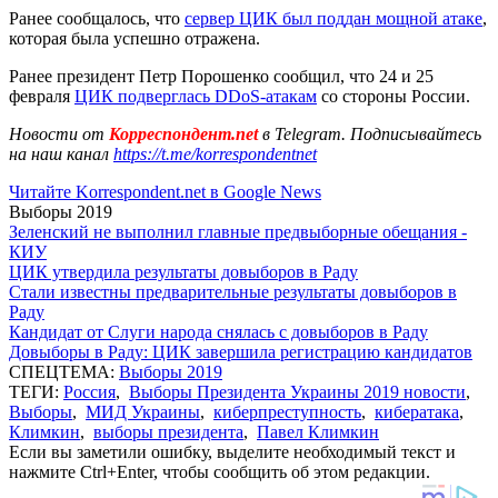
Ранее сообщалось, что
сервер ЦИК был поддан мощной атаке
,
которая была успешно отражена.
Ранее президент Петр Порошенко сообщил, что 24 и 25
февраля
ЦИК подверглась DDoS-атакам
со стороны России.
Новости от
Корреспондент.net
в Telegram. Подписывайтесь
на наш канал
https://t.me/korrespondentnet
Читайте Korrespondent.net в Google News
Выборы 2019
Зеленский не выполнил главные предвыборные обещания -
КИУ
ЦИК утвердила результаты довыборов в Раду
Стали известны предварительные результаты довыборов в
Раду
Кандидат от Слуги народа снялась с довыборов в Раду
Довыборы в Раду: ЦИК завершила регистрацию кандидатов
СПЕЦТЕМА:
Выборы 2019
ТЕГИ:
Россия
,
Выборы Президента Украины 2019 новости
,
Выборы
,
МИД Украины
,
киберпреступность
,
кибератака
,
Климкин
,
выборы президента
,
Павел Климкин
Если вы заметили ошибку, выделите необходимый текст и
нажмите Ctrl+Enter, чтобы сообщить об этом редакции.