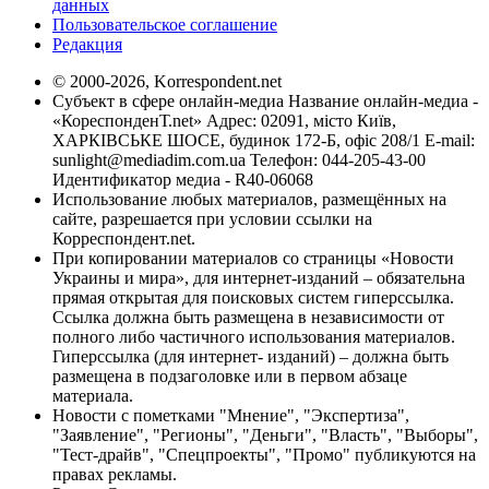
данных
Пользовательское соглашение
Редакция
© 2000-2026, Korrespondent.net
Субъект в сфере онлайн-медиа Название онлайн-медиа -
«КореспонденТ.net» Адрес: 02091, місто Київ,
ХАРКІВСЬКЕ ШОСЕ, будинок 172-Б, офіс 208/1 E-mail:
sunlight@mediadim.com.ua
Телефон: 044-205-43-00
Идентификатор медиа - R40-06068
Использование любых материалов, размещённых на
сайте, разрешается при условии ссылки на
Корреспондент.net.
При копировании материалов со страницы «Новости
Украины и мира», для интернет-изданий – обязательна
прямая открытая для поисковых систем гиперссылка.
Ссылка должна быть размещена в независимости от
полного либо частичного использования материалов.
Гиперссылка (для интернет- изданий) – должна быть
размещена в подзаголовке или в первом абзаце
материала.
Новости с пометками "Мнение", "Экспертиза",
"Заявление", "Регионы", "Деньги", "Власть", "Выборы",
"Тест-драйв", "Спецпроекты", "Промо" публикуются на
правах рекламы.