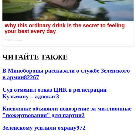
ЧИТАЙТЕ ТАКЖЕ
В Минобороны рассказали о службе Зеленского
в армии
822
6
7
Суд отменил отказ ЦИК в регистрации
Кузьмину – адвокат
3
Киевлянке объявили подозрение за миллионные
"пожертвования" для партии
2
Зеленскому усилили охрану
97
2