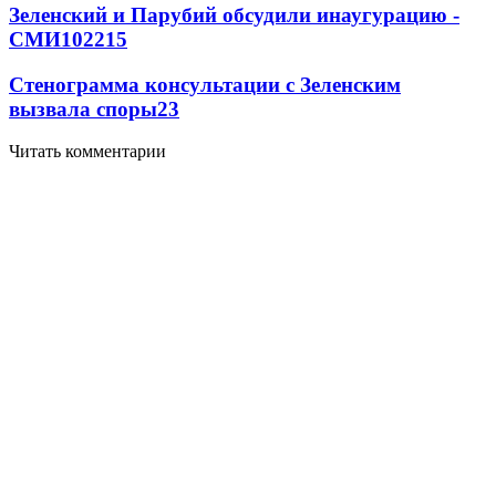
Зеленский и Парубий обсудили инаугурацию -
СМИ
102
2
15
Стенограмма консультации с Зеленским
вызвала споры
2
3
Читать комментарии