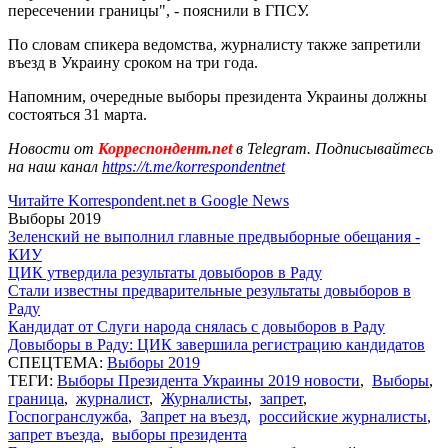
пересечении границы", - пояснили в ГПСУ.
По словам спикера ведомства, журналисту также запретили
въезд в Украину сроком на три года.
Напомним, очередные выборы президента Украины должны
состояться 31 марта.
Новости от
Корреспондент.net
в Telegram. Подписывайтесь
на наш канал
https://t.me/korrespondentnet
Читайте Korrespondent.net в Google News
Выборы 2019
Зеленский не выполнил главные предвыборные обещания -
КИУ
ЦИК утвердила результаты довыборов в Раду
Стали известны предварительные результаты довыборов в
Раду
Кандидат от Слуги народа снялась с довыборов в Раду
Довыборы в Раду: ЦИК завершила регистрацию кандидатов
СПЕЦТЕМА:
Выборы 2019
ТЕГИ:
Выборы Президента Украины 2019 новости
,
Выборы
,
граница
,
журналист
,
Журналисты
,
запрет
,
Госпогранслужба
,
Запрет на въезд
,
российские журналисты
,
запрет въезда
,
выборы президента