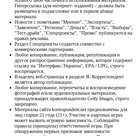
полного либо частичного использования материалов.
Гиперссылка (для интернет- изданий) – должна быть
размещена в подзаголовке или в первом абзаце
материала.
Новости с пометками "Мнение", "Экспертиза",
"Заявление", "Регионы", "Деньги", "Власть", "Выборы",
"Тест-драйв", "Спецпроекты", "Промо" публикуются на
правах рекламы.
Раздел Спецпроекты создается совместно с
коммерческими партнерами.
Любое копирование, публикация, републикация и
другое распространение информации, которое содержит
ссылку на "Интерфакс-Украина", EPA / UPG, строго
воспрещается.
Владелец веб-страницы в разделе Я- Корреспондент
является автор публикации.
Любое копирование, перепечатка и воспроизведение
фотографий и/или аудиовизуальных материалов,
принадлежащих правообладателю Getty Images, строго
запрещено.
Материалы сайта korrespondent.net предназначены для
лиц старше 21 года (21+). Участие в азартных играх
может вызвать игровую зависимость. Соблюдайте
правила (принципы) ответственной игры. При
обнаружении первых признаков зависимости