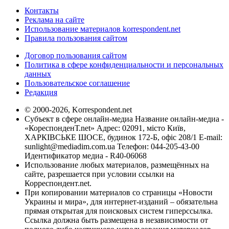
Контакты
Реклама на сайте
Использование материалов korrespondent.net
Правила пользования сайтом
Договор пользования сайтом
Политика в сфере конфиденциальности и персональных
данных
Пользовательское соглашение
Редакция
© 2000-2026, Korrespondent.net
Субъект в сфере онлайн-медиа Название онлайн-медиа -
«КореспонденТ.net» Адрес: 02091, місто Київ,
ХАРКІВСЬКЕ ШОСЕ, будинок 172-Б, офіс 208/1 E-mail:
sunlight@mediadim.com.ua
Телефон: 044-205-43-00
Идентификатор медиа - R40-06068
Использование любых материалов, размещённых на
сайте, разрешается при условии ссылки на
Корреспондент.net.
При копировании материалов со страницы «Новости
Украины и мира», для интернет-изданий – обязательна
прямая открытая для поисковых систем гиперссылка.
Ссылка должна быть размещена в независимости от