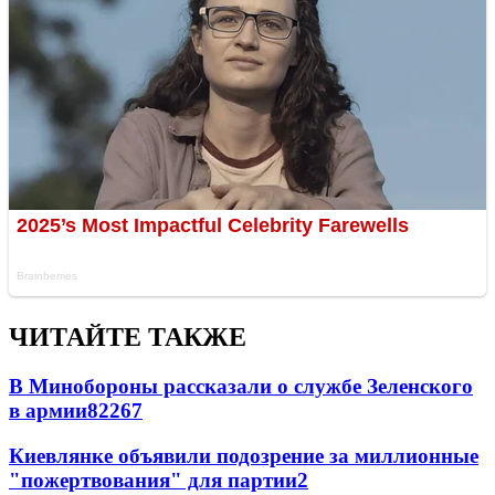
ЧИТАЙТЕ ТАКЖЕ
В Минобороны рассказали о службе Зеленского
в армии
822
6
7
Киевлянке объявили подозрение за миллионные
"пожертвования" для партии
2