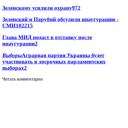
Зеленскому усилили охрану
97
2
Зеленский и Парубий обсудили инаугурацию -
СМИ
102
2
15
Глава МИД подаст в отставку после
инаугурации
2
Выборы
Аграрная партия Украины будет
участвовать в досрочных парламентских
выборах
2
Читать комментарии