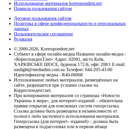
Использование материалов korrespondent.net
Правила пользования сайтом
Договор пользования сайтом
Политика в сфере конфиденциальности и персональных
данных
Пользовательское соглашение
Редакция
© 2000-2026, Korrespondent.net
Субъект в сфере онлайн-медиа Название онлайн-медиа -
«КореспонденТ.net» Адрес: 02091, місто Київ,
ХАРКІВСЬКЕ ШОСЕ, будинок 172-Б, офіс 208/1 E-mail:
sunlight@mediadim.com.ua
Телефон: 044-205-43-00
Идентификатор медиа - R40-06068
Использование любых материалов, размещённых на
сайте, разрешается при условии ссылки на
Корреспондент.net.
При копировании материалов со страницы «Новости
Украины и мира», для интернет-изданий – обязательна
прямая открытая для поисковых систем гиперссылка.
Ссылка должна быть размещена в независимости от
полного либо частичного использования материалов.
Гиперссылка (для интернет- изданий) – должна быть
размещена в подзаголовке или в первом абзаце