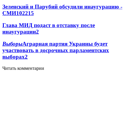
Зеленский и Парубий обсудили инаугурацию -
СМИ
102
2
15
Глава МИД подаст в отставку после
инаугурации
2
Выборы
Аграрная партия Украины будет
участвовать в досрочных парламентских
выборах
2
Читать комментарии