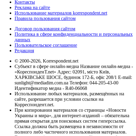
Контакты
Реклама на сайте
Использование материалов korrespondent.net
Правила пользования сайтом
Договор пользования сайтом
Политика в сфере конфиденциальности и персональных
данных
Пользовательское соглашение
Редакция
© 2000-2026, Korrespondent.net
Субъект в сфере онлайн-медиа Название онлайн-медиа -
«КореспонденТ.net» Адрес: 02091, місто Київ,
ХАРКІВСЬКЕ ШОСЕ, будинок 172-Б, офіс 208/1 E-mail:
sunlight@mediadim.com.ua
Телефон: 044-205-43-00
Идентификатор медиа - R40-06068
Использование любых материалов, размещённых на
сайте, разрешается при условии ссылки на
Корреспондент.net.
При копировании материалов со страницы «Новости
Украины и мира», для интернет-изданий – обязательна
прямая открытая для поисковых систем гиперссылка.
Ссылка должна быть размещена в независимости от
полного либо частичного использования материалов.