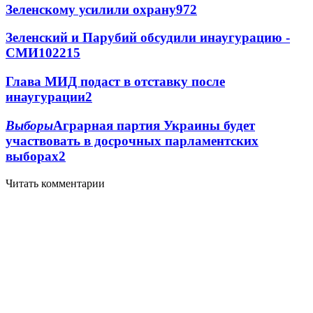
Зеленскому усилили охрану
97
2
Зеленский и Парубий обсудили инаугурацию -
СМИ
102
2
15
Глава МИД подаст в отставку после
инаугурации
2
Выборы
Аграрная партия Украины будет
участвовать в досрочных парламентских
выборах
2
Читать комментарии