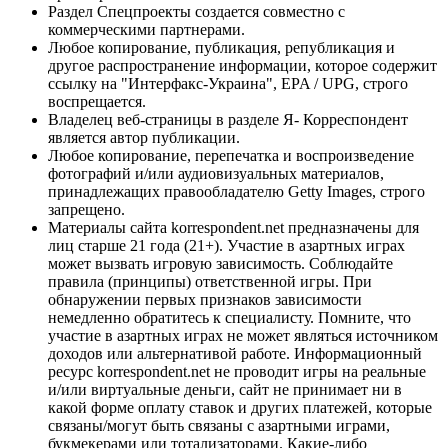
Раздел Спецпроекты создается совместно с
коммерческими партнерами.
Любое копирование, публикация, републикация и
другое распространение информации, которое содержит
ссылку на "Интерфакс-Украина", EPA / UPG, строго
воспрещается.
Владелец веб-страницы в разделе Я- Корреспондент
является автор публикации.
Любое копирование, перепечатка и воспроизведение
фотографий и/или аудиовизуальных материалов,
принадлежащих правообладателю Getty Images, строго
запрещено.
Материалы сайта korrespondent.net предназначены для
лиц старше 21 года (21+). Участие в азартных играх
может вызвать игровую зависимость. Соблюдайте
правила (принципы) ответственной игры. При
обнаружении первых признаков зависимости
немедленно обратитесь к специалисту. Помните, что
участие в азартных играх не может являться источником
доходов или альтернативой работе. Информационный
ресурс korrespondent.net не проводит игры на реальные
и/или виртуальные деньги, сайт не принимает ни в
какой форме оплату ставок и других платежей, которые
связаны/могут быть связаны с азартными играми,
букмекерами или тотализаторами. Какие-либо