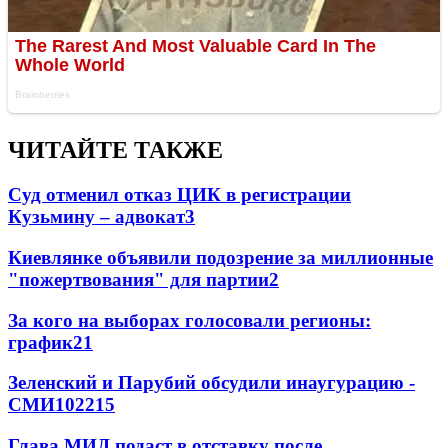
ЧИТАЙТЕ ТАКЖЕ
Суд отменил отказ ЦИК в регистрации
Кузьмину – адвокат
3
Киевлянке объявили подозрение за миллионные
"пожертвования" для партии
2
За кого на выборах голосовали регионы:
график
2
1
Зеленский и Парубий обсудили инаугурацию -
СМИ
102
2
15
Глава МИД подаст в отставку после