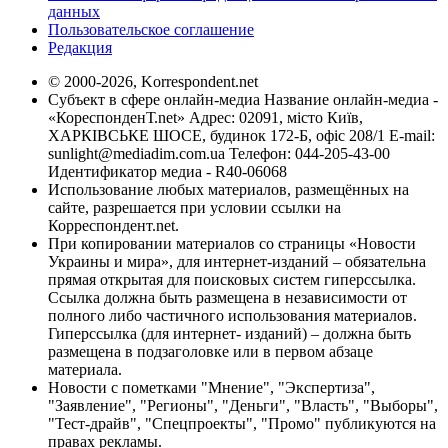
данных
Пользовательское соглашение
Редакция
© 2000-2026, Korrespondent.net
Субъект в сфере онлайн-медиа Название онлайн-медиа -
«КореспонденТ.net» Адрес: 02091, місто Київ,
ХАРКІВСЬКЕ ШОСЕ, будинок 172-Б, офіс 208/1 E-mail:
sunlight@mediadim.com.ua
Телефон: 044-205-43-00
Идентификатор медиа - R40-06068
Использование любых материалов, размещённых на
сайте, разрешается при условии ссылки на
Корреспондент.net.
При копировании материалов со страницы «Новости
Украины и мира», для интернет-изданий – обязательна
прямая открытая для поисковых систем гиперссылка.
Ссылка должна быть размещена в независимости от
полного либо частичного использования материалов.
Гиперссылка (для интернет- изданий) – должна быть
размещена в подзаголовке или в первом абзаце
материала.
Новости с пометками "Мнение", "Экспертиза",
"Заявление", "Регионы", "Деньги", "Власть", "Выборы",
"Тест-драйв", "Спецпроекты", "Промо" публикуются на
правах рекламы.