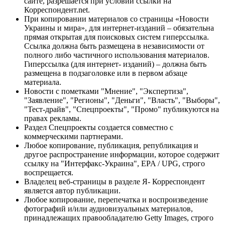
сайте, разрешается при условии ссылки на
Корреспондент.net.
При копировании материалов со страницы «Новости
Украины и мира», для интернет-изданий – обязательна
прямая открытая для поисковых систем гиперссылка.
Ссылка должна быть размещена в независимости от
полного либо частичного использования материалов.
Гиперссылка (для интернет- изданий) – должна быть
размещена в подзаголовке или в первом абзаце
материала.
Новости с пометками "Мнение", "Экспертиза",
"Заявление", "Регионы", "Деньги", "Власть", "Выборы",
"Тест-драйв", "Спецпроекты", "Промо" публикуются на
правах рекламы.
Раздел Спецпроекты создается совместно с
коммерческими партнерами.
Любое копирование, публикация, републикация и
другое распространение информации, которое содержит
ссылку на "Интерфакс-Украина", EPA / UPG, строго
воспрещается.
Владелец веб-страницы в разделе Я- Корреспондент
является автор публикации.
Любое копирование, перепечатка и воспроизведение
фотографий и/или аудиовизуальных материалов,
принадлежащих правообладателю Getty Images, строго