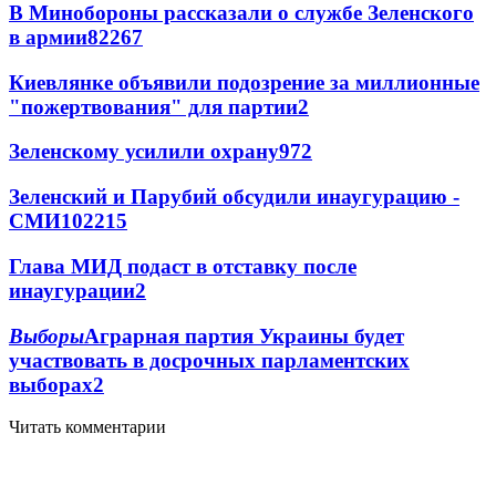
В Минобороны рассказали о службе Зеленского
в армии
822
6
7
Киевлянке объявили подозрение за миллионные
"пожертвования" для партии
2
Зеленскому усилили охрану
97
2
Зеленский и Парубий обсудили инаугурацию -
СМИ
102
2
15
Глава МИД подаст в отставку после
инаугурации
2
Выборы
Аграрная партия Украины будет
участвовать в досрочных парламентских
выборах
2
Читать комментарии