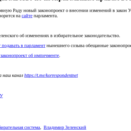
ховную Раду новый законопроект о внесении изменений в закон
ворится на
сайте
парламента.
еленского об изменениях в избирательное законодательство.
т подавать в парламент
нынешнего созыва обещанные законопро
у
законопроект об импичменте
.
а наш канал
https://t.me/korrespondentnet
ИУ
бирательная система
,
Владимир Зеленский