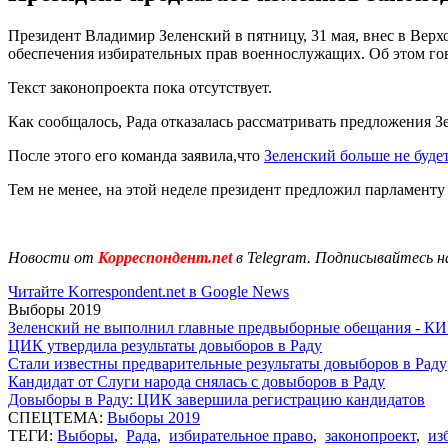
Президент Владимир Зеленский в пятницу, 31 мая, внес в Вер
обеспечения избирательных прав военнослужащих. Об этом го
Текст законопроекта пока отсутствует.
Как сообщалось, Рада отказалась рассматривать предложения З
После этого его команда заявила,что
Зеленский больше не буде
Тем не менее, на этой неделе президент предложил парламент
Новости от
Корреспондент.net
в Telegram. Подписывайтесь н
Читайте Korrespondent.net в Google News
Выборы 2019
Зеленский не выполнил главные предвыборные обещания - К
ЦИК утвердила результаты довыборов в Раду
Стали известны предварительные результаты довыборов в Раду
Кандидат от Слуги народа снялась с довыборов в Раду
Довыборы в Раду: ЦИК завершила регистрацию кандидатов
СПЕЦТЕМА:
Выборы 2019
ТЕГИ:
Выборы
,
Рада
,
избирательное право
,
законопроект
,
из