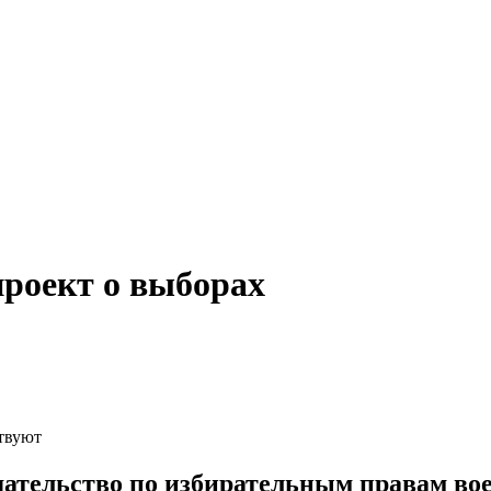
проект о выборах
твуют
дательство по избирательным правам в