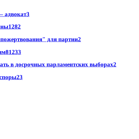
– адвокат
3
ины
128
2
"пожертвования" для партии
2
ям
81
2
33
вать в досрочных парламентских выборах
2
 споры
2
3