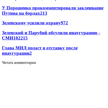
У Порошенко прокомментировали заклеивание
Путина на бордах
2
13
Зеленскому усилили охрану
97
2
Зеленский и Парубий обсудили инаугурацию -
СМИ
102
2
15
Глава МИД подаст в отставку после
инаугурации
2
Читать комментарии