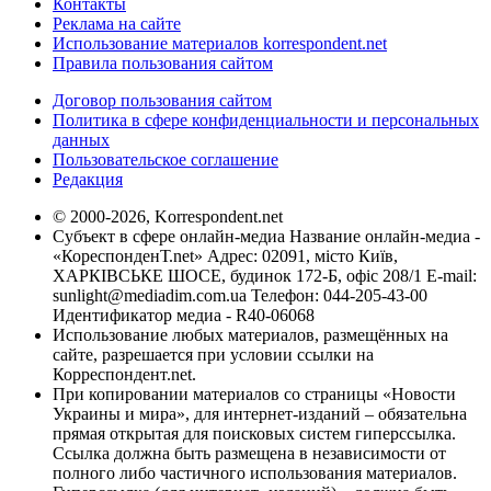
Контакты
Реклама на сайте
Использование материалов korrespondent.net
Правила пользования сайтом
Договор пользования сайтом
Политика в сфере конфиденциальности и персональных
данных
Пользовательское соглашение
Редакция
© 2000-2026, Korrespondent.net
Субъект в сфере онлайн-медиа Название онлайн-медиа -
«КореспонденТ.net» Адрес: 02091, місто Київ,
ХАРКІВСЬКЕ ШОСЕ, будинок 172-Б, офіс 208/1 E-mail:
sunlight@mediadim.com.ua
Телефон: 044-205-43-00
Идентификатор медиа - R40-06068
Использование любых материалов, размещённых на
сайте, разрешается при условии ссылки на
Корреспондент.net.
При копировании материалов со страницы «Новости
Украины и мира», для интернет-изданий – обязательна
прямая открытая для поисковых систем гиперссылка.
Ссылка должна быть размещена в независимости от
полного либо частичного использования материалов.