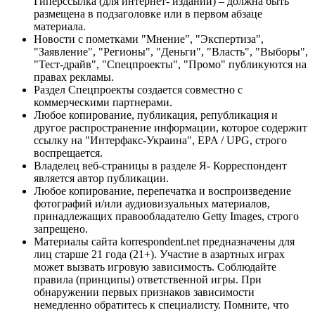
Гиперссылка (для интернет- изданий) – должна быть
размещена в подзаголовке или в первом абзаце
материала.
Новости с пометками "Мнение", "Экспертиза",
"Заявление", "Регионы", "Деньги", "Власть", "Выборы",
"Тест-драйв", "Спецпроекты", "Промо" публикуются на
правах рекламы.
Раздел Спецпроекты создается совместно с
коммерческими партнерами.
Любое копирование, публикация, републикация и
другое распространение информации, которое содержит
ссылку на "Интерфакс-Украина", EPA / UPG, строго
воспрещается.
Владелец веб-страницы в разделе Я- Корреспондент
является автор публикации.
Любое копирование, перепечатка и воспроизведение
фотографий и/или аудиовизуальных материалов,
принадлежащих правообладателю Getty Images, строго
запрещено.
Материалы сайта korrespondent.net предназначены для
лиц старше 21 года (21+). Участие в азартных играх
может вызвать игровую зависимость. Соблюдайте
правила (принципы) ответственной игры. При
обнаружении первых признаков зависимости
немедленно обратитесь к специалисту. Помните, что