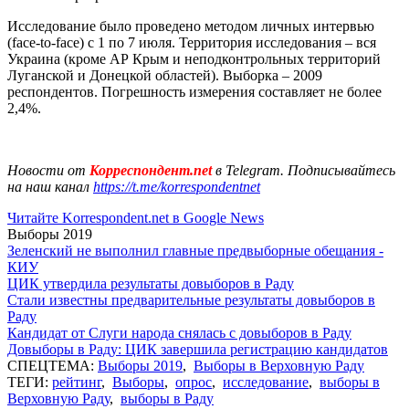
Исследование было проведено методом личных интервью
(face-to-face) с 1 по 7 июля. Территория исследования – вся
Украина (кроме АР Крым и неподконтрольных территорий
Луганской и Донецкой областей). Выборка – 2009
респондентов. Погрешность измерения составляет не более
2,4%.
Новости от
Корреспондент.net
в Telegram. Подписывайтесь
на наш канал
https://t.me/korrespondentnet
Читайте Korrespondent.net в Google News
Выборы 2019
Зеленский не выполнил главные предвыборные обещания -
КИУ
ЦИК утвердила результаты довыборов в Раду
Стали известны предварительные результаты довыборов в
Раду
Кандидат от Слуги народа снялась с довыборов в Раду
Довыборы в Раду: ЦИК завершила регистрацию кандидатов
СПЕЦТЕМА:
Выборы 2019
,
Выборы в Верховную Раду
ТЕГИ:
рейтинг
,
Выборы
,
опрос
,
исследование
,
выборы в
Верховную Раду
,
выборы в Раду