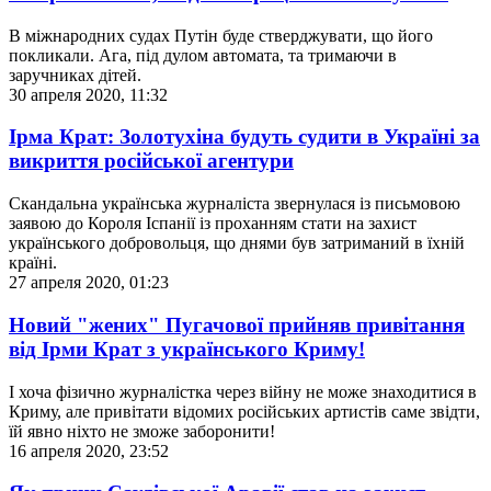
В міжнародних судах Путін буде стверджувати, що його
покликали. Ага, під дулом автомата, та тримаючи в
заручниках дітей.
30 апреля 2020, 11:32
Ірма Крат: Золотухіна будуть судити в Україні за
викриття російської агентури
Скандальна українська журналіста звернулася із письмовою
заявою до Короля Іспанії із проханням стати на захист
українського добровольця, що днями був затриманий в їхній
країні.
27 апреля 2020, 01:23
Новий "жених" Пугачової прийняв привітання
від Ірми Крат з українського Криму!
І хоча фізично журналістка через війну не може знаходитися в
Криму, але привітати відомих російських артистів саме звідти,
їй явно ніхто не зможе заборонити!
16 апреля 2020, 23:52