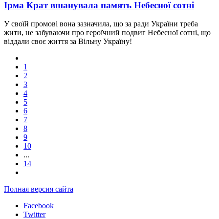
Ірма Крат вшанувала память Небесної сотні
У своїй промові вона зазначила, що за ради України треба
жити, не забуваючи про героїчний подвиг Небесної сотні, що
віддали своє життя за Вільну Україну!
1
2
3
4
5
6
7
8
9
10
...
14
Полная версия сайта
Facebook
Twitter