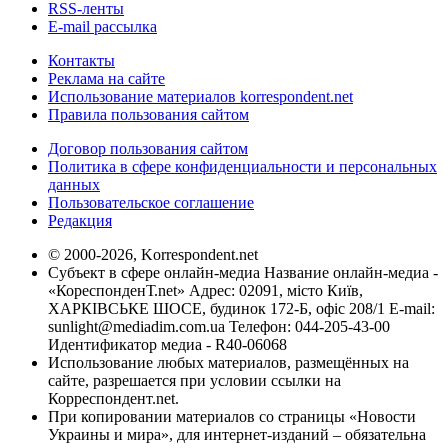
RSS-ленты
E-mail рассылка
Контакты
Реклама на сайте
Использование материалов korrespondent.net
Правила пользования сайтом
Договор пользования сайтом
Политика в сфере конфиденциальности и персональных
данных
Пользовательское соглашение
Редакция
© 2000-2026, Korrespondent.net
Субъект в сфере онлайн-медиа Название онлайн-медиа -
«КореспонденТ.net» Адрес: 02091, місто Київ,
ХАРКІВСЬКЕ ШОСЕ, будинок 172-Б, офіс 208/1 E-mail:
sunlight@mediadim.com.ua
Телефон: 044-205-43-00
Идентификатор медиа - R40-06068
Использование любых материалов, размещённых на
сайте, разрешается при условии ссылки на
Корреспондент.net.
При копировании материалов со страницы «Новости
Украины и мира», для интернет-изданий – обязательна