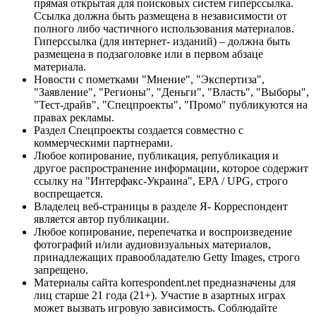
прямая открытая для поисковых систем гиперссылка.
Ссылка должна быть размещена в независимости от
полного либо частичного использования материалов.
Гиперссылка (для интернет- изданий) – должна быть
размещена в подзаголовке или в первом абзаце
материала.
Новости с пометками "Мнение", "Экспертиза",
"Заявление", "Регионы", "Деньги", "Власть", "Выборы",
"Тест-драйв", "Спецпроекты", "Промо" публикуются на
правах рекламы.
Раздел Спецпроекты создается совместно с
коммерческими партнерами.
Любое копирование, публикация, републикация и
другое распространение информации, которое содержит
ссылку на "Интерфакс-Украина", EPA / UPG, строго
воспрещается.
Владелец веб-страницы в разделе Я- Корреспондент
является автор публикации.
Любое копирование, перепечатка и воспроизведение
фотографий и/или аудиовизуальных материалов,
принадлежащих правообладателю Getty Images, строго
запрещено.
Материалы сайта korrespondent.net предназначены для
лиц старше 21 года (21+). Участие в азартных играх
может вызвать игровую зависимость. Соблюдайте