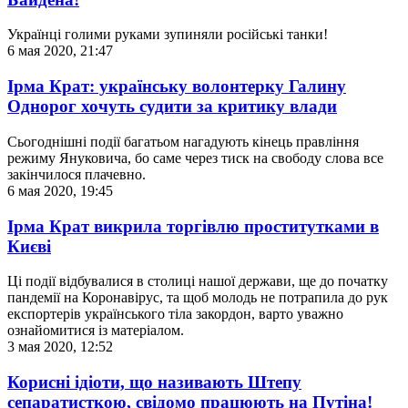
Українці голими руками зупиняли російські танки!
6 мая 2020, 21:47
Ірма Крат: українську волонтерку Галину
Однорог хочуть судити за критику влади
Сьогоднішні події багатьом нагадують кінець правління
режиму Януковича, бо саме через тиск на свободу слова все
закінчилося плачевно.
6 мая 2020, 19:45
Ірма Крат викрила торгівлю проститутками в
Києві
Ці події відбувалися в столиці нашої держави, ще до початку
пандемії на Коронавірус, та щоб молодь не потрапила до рук
експортерів українського тіла закордон, варто уважно
ознайомитися із матеріалом.
3 мая 2020, 12:52
Корисні ідіоти, що називають Штепу
сепаратисткою, свідомо працюють на Путіна!