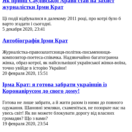
Як принц Саудівської Аравії став на захист
журналістки Ірми Крат
Ці події відбувалися в далекому 2011 році, про котрі було б
варто згадати і сьогодні.
5 декабря 2020, 23:41
Автобіографія Ірми Крат
Журналістка-правозахитсниця-політик-письменниця-
композитор-поетеса-співачка. Надзвичайно багатогранна
жінка, образ котрої, як найсильнішої української жінки-воїна,
точно увійде в історію України!
20 февраля 2020, 15:51
Ірма Крат: я готова забрати українців із
Коронавірусом до свого дому!
Готова не лише забрати, а й жити разом із ними до повного
одужання. Шановні земляки, схаменіться, не позорьте нас на
увесь світ! Як ви можете блокувати дорогу від власних
громадян? Що з вами?
19 февраля 2020, 23:54