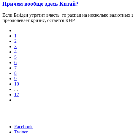
Причем вообще здесь Китай?
Если Байден утратит власть, то распад на несколько валютных
преодолевает кризис, остается КНР
1
2
3
4
5
6
7
8
9
10
...
17
Facebook
Twitter