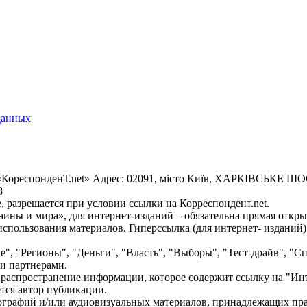
данных
«КореспонденТ.net» Адрес: 02091, місто Київ, ХАРКІВСЬКЕ ШОСЕ
8
 разрешается при условии ссылки на Корреспондент.net.
ины и мира», для интернет-изданий – обязательна прямая откры
спользования материалов. Гиперссылка (для интернет- изданий)
е", "Регионы", "Деньги", "Власть", "Выборы", "Тест-драйв", "
и партнерами.
распространение информации, которое содержит ссылку на "Инт
ется автор публикации.
графий и/или аудиовизуальных материалов, принадлежащих прав