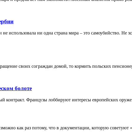
ербии
е использовала ни одна страна мира – это самоубийство. Не хо
вращение своих сограждан домой, то кормить польских пенсионе
еском болоте
анный контракт. Французы лоббируют интересы европейских оруж
можно как раз потому, что в документации, которую советуют «