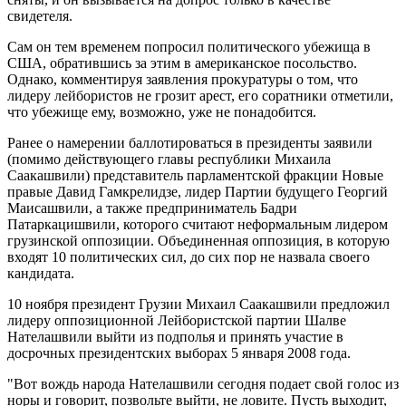
свидетеля.
Сам он тем временем попросил политического убежища в
США, обратившись за этим в американское посольство.
Однако, комментируя заявления прокуратуры о том, что
лидеру лейбористов не грозит арест, его соратники отметили,
что убежище ему, возможно, уже не понадобится.
Ранее о намерении баллотироваться в президенты заявили
(помимо действующего главы республики Михаила
Саакашвили) представитель парламентской фракции Новые
правые Давид Гамкрелидзе, лидер Партии будущего Георгий
Маисашвили, а также предприниматель Бадри
Патаркацишвили, которого считают неформальным лидером
грузинской оппозиции. Объединенная оппозиция, в которую
входят 10 политических сил, до сих пор не назвала своего
кандидата.
10 ноября президент Грузии Михаил Саакашвили предложил
лидеру оппозиционной Лейбористской партии Шалве
Нателашвили выйти из подполья и принять участие в
досрочных президентских выборах 5 января 2008 года.
"Вот вождь народа Нателашвили сегодня подает свой голос из
норы и говорит, позвольте выйти, не ловите. Пусть выходит,