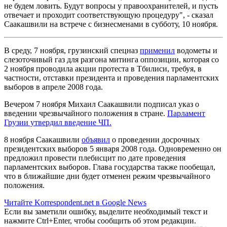
не будем ловить. Будут вопросы у правоохранителей, и пусть
отвечает и проходит соответствующую процедуру", - сказал
Саакашвили на встрече с бизнесменами в субботу, 10 ноября.
В среду, 7 ноября, грузинский спецназ
применил
водометы и
слезоточивый газ для разгона митинга оппозиции, которая со
2 ноября проводила акции протеста в Тбилиси, требуя, в
частности, отставки президента и проведения парламентских
выборов в апреле 2008 года.
Вечером 7 ноября Михаил Саакашвили подписал указ о
введении чрезвычайного положения в стране.
Парламент
Грузии утвердил введение ЧП.
8 ноября Саакашвили
объявил
о проведении досрочных
президентских выборов 5 января 2008 года. Одновременно он
предложил провести плебисцит по дате проведения
парламентских выборов. Глава государства также пообещал,
что в ближайшие дни будет отменен режим чрезвычайного
положения.
Читайте Korrespondent.net в Google News
Если вы заметили ошибку, выделите необходимый текст и
нажмите Ctrl+Enter, чтобы сообщить об этом редакции.