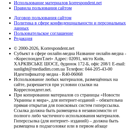
Использование материалов korrespondent.net
Правила пользования сайтом
Договор пользования сайтом
Политика в сфере конфиденциальности и персональных
данных
Пользовательское соглашение
Редакция
© 2000-2026, Korrespondent.net
Субъект в сфере онлайн-медиа Название онлайн-медиа -
«КореспонденТ.net» Адрес: 02091, місто Київ,
ХАРКІВСЬКЕ ШОСЕ, будинок 172-Б, офіс 208/1 E-mail:
sunlight@mediadim.com.ua
Телефон: 044-205-43-00
Идентификатор медиа - R40-06068
Использование любых материалов, размещённых на
сайте, разрешается при условии ссылки на
Корреспондент.net.
При копировании материалов со страницы «Новости
Украины и мира», для интернет-изданий – обязательна
прямая открытая для поисковых систем гиперссылка.
Ссылка должна быть размещена в независимости от
полного либо частичного использования материалов.
Гиперссылка (для интернет- изданий) – должна быть
размещена в подзаголовке или в первом абзаце