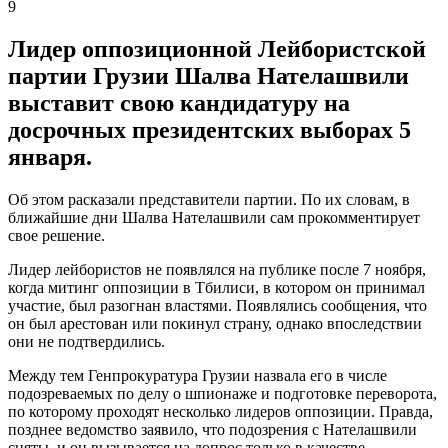
9
Лидер оппозиционной Лейбористской
партии Грузии Шалва Нателашвили
выставит свою кандидатуру на
досрочных президентских выборах 5
января.
Об этом расказали представители партии. По их словам, в
ближайшие дни Шалва Нателашвили сам прокомментирует
свое решение.
Лидер лейбористов не появлялся на публике после 7 ноября,
когда митинг оппозиции в Тбилиси, в котором он принимал
участие, был разогнан властями. Появлялись сообщения, что
он был арестован или покинул страну, однако впоследствии
они не подтвердились.
Между тем Генпрокуратура Грузии назвала его в числе
подозреваемых по делу о шпионаже и подготовке переворота,
по которому проходят несколько лидеров оппозиции. Правда,
позднее ведомство заявило, что подозрения с Нателашвили
сняты, и он вызывается на допрос только в качестве