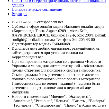
Политика в сфере конфиденциальности и персональных
данных
Пользовательское соглашение
Редакция
© 2000-2026, Korrespondent.net
Субъект в сфере онлайн-медиа Название онлайн-медиа -
«КореспонденТ.net» Адрес: 02091, місто Київ,
ХАРКІВСЬКЕ ШОСЕ, будинок 172-Б, офіс 208/1 E-mail:
sunlight@mediadim.com.ua
Телефон: 044-205-43-00
Идентификатор медиа - R40-06068
Использование любых материалов, размещённых на
сайте, разрешается при условии ссылки на
Корреспондент.net.
При копировании материалов со страницы «Новости
Украины и мира», для интернет-изданий – обязательна
прямая открытая для поисковых систем гиперссылка.
Ссылка должна быть размещена в независимости от
полного либо частичного использования материалов.
Гиперссылка (для интернет- изданий) – должна быть
размещена в подзаголовке или в первом абзаце
материала.
Новости с пометками "Мнение", "Экспертиза",
"Заявление", "Регионы", "Деньги", "Власть", "Выборы",
"Тест-драйв", "Спецпроекты", "Промо" публикуются на