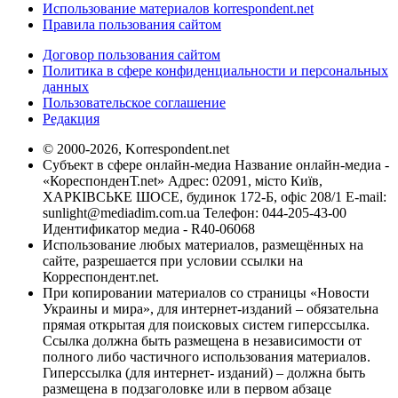
Использование материалов korrespondent.net
Правила пользования сайтом
Договор пользования сайтом
Политика в сфере конфиденциальности и персональных
данных
Пользовательское соглашение
Редакция
© 2000-2026, Korrespondent.net
Субъект в сфере онлайн-медиа Название онлайн-медиа -
«КореспонденТ.net» Адрес: 02091, місто Київ,
ХАРКІВСЬКЕ ШОСЕ, будинок 172-Б, офіс 208/1 E-mail:
sunlight@mediadim.com.ua
Телефон: 044-205-43-00
Идентификатор медиа - R40-06068
Использование любых материалов, размещённых на
сайте, разрешается при условии ссылки на
Корреспондент.net.
При копировании материалов со страницы «Новости
Украины и мира», для интернет-изданий – обязательна
прямая открытая для поисковых систем гиперссылка.
Ссылка должна быть размещена в независимости от
полного либо частичного использования материалов.
Гиперссылка (для интернет- изданий) – должна быть
размещена в подзаголовке или в первом абзаце