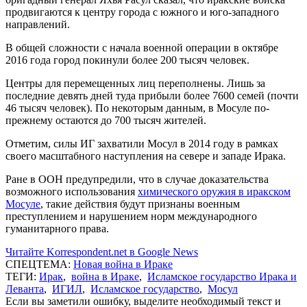
продвигаются к центру города с южного и юго-западного
направлений.
В общей сложности с начала военной операции в октябре
2016 года город покинули более 200 тысяч человек.
Центры для перемещенных лиц переполнены. Лишь за
последние девять дней туда прибыли более 7600 семей (почти
46 тысяч человек). По некоторым данным, в Мосуле по-
прежнему остаются до 700 тысяч жителей.
Отметим, силы ИГ захватили Мосул в 2014 году в рамках
своего масштабного наступления на севере и западе Ирака.
Ране в ООН предупредили, что в случае доказательства
возможного использования
химического оружия в иракском
Мосуле
, такие действия будут признаны военным
преступлением и нарушением норм международного
гуманитарного права.
Читайте Korrespondent.net в Google News
СПЕЦТЕМА:
Новая война в Ираке
ТЕГИ:
Ирак
,
война в Ираке
,
Исламское государство Ирака и
Леванта
,
ИГИЛ
,
Исламское государство
,
Мосул
Если вы заметили ошибку, выделите необходимый текст и