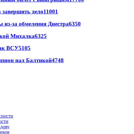
а завершить дело
11001
ы из-за обмеления Днестра
6350
цкой Михалка
6325
так ВСУ
5105
шпион над Балтикой
4748
ости
лдову
ников