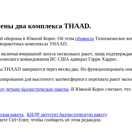
шены два комплекса THAAD.
ой обороны в Южной Корее. Об этом
объявило
Тихоокеанское к
иворакетных комплексах THAAD.
включая вчерашний запуск нескольких ракет, лишь подтвержда
кеанского командования ВС США адмирал Гарри Харрис.
ы THAAD завершится через месяц-два. Но функционировать она 
ирования для высотного заатмосферного перехвата ракет малой
зу четыре баллистические ракеты
. В Южной Корее считают, что 
ская ракета
,
КНДР запустит баллистическую ракету
те Ctrl+Enter, чтобы сообщить об этом редакции.