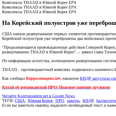
Комплексы THAAD в Южной Корее
ЕРА
Комплексы THAAD в Южной Корее
ЕРА
Комплексы THAAD в Южной Корее
ЕРА
На Корейский полуостров уже перебро
США начали развертывание первых элементов противоракетн
Корейский полуостров уже переброшены два мобильных прот
"Продолжающиеся провокационные действия Северной Кореи, 
развертывании THAAD в Южной Корее", – заявил глава Тихоо
По информации агентства, полноценное развертывание систем
THAAD – противоракетный комплекс подвижного наземного баз
Как сообщал
Корреспондент.net
, накануне
КНДР запустила сра
Китай об американской ПРО: Ножевое ранение друзьями
Читайте Korrespondent.net в Google News
ТЕГИ:
США
,
Южная Корея
,
ПРО
,
ракеты
,
КНДР
,
баллистиче
Если вы заметили ошибку, выделите необходимый текст и нажми