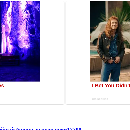
рейный билет с выигрышем
17700