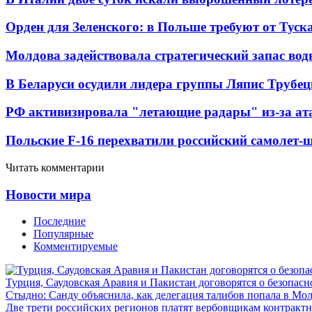
Орден для Зеленского: в Польше требуют от Туск
Молдова задействовала стратегический запас вод
В Беларуси осудили лидера группы Ляпис Трубе
РФ активизировала "летающие радары" из-за а
Польские F-16 перехватили российский самолет-
Читать комментарии
Новости мира
Последние
Популярные
Комментируемые
Турция, Саудовская Аравия и Пакистан договорятся о безопасн
Стыдно: Санду объяснила, как делегация талибов попала в Мо
Две трети российских регионов платят вербовщикам контракт