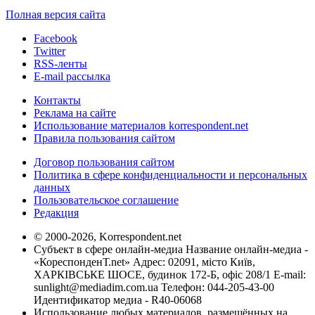
Полная версия сайта
Facebook
Twitter
RSS-ленты
E-mail рассылка
Контакты
Реклама на сайте
Использование материалов korrespondent.net
Правила пользования сайтом
Договор пользования сайтом
Политика в сфере конфиденциальности и персональных
данных
Пользовательское соглашение
Редакция
© 2000-2026, Korrespondent.net
Субъект в сфере онлайн-медиа Название онлайн-медиа -
«КореспонденТ.net» Адрес: 02091, місто Київ,
ХАРКІВСЬКЕ ШОСЕ, будинок 172-Б, офіс 208/1 E-mail:
sunlight@mediadim.com.ua
Телефон: 044-205-43-00
Идентификатор медиа - R40-06068
Использование любых материалов, размещённых на