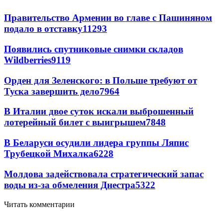
Правительство Армении во главе с Пашиняном
подало в отставку
11293
Появились спутниковые снимки складов
Wildberries
9119
Орден для Зеленского: в Польше требуют от
Туска завершить дело
7964
В Италии двое суток искали выброшенный
лотерейный билет с выигрышем
7848
В Беларуси осудили лидера группы Ляпис
Трубецкой Михалка
6228
Молдова задействовала стратегический запас
воды из-за обмеления Днестра
5322
Читать комментарии