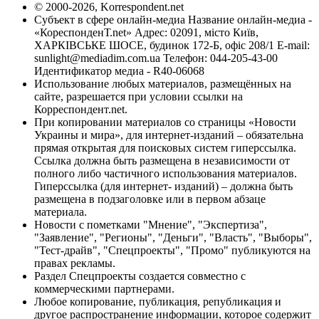
© 2000-2026, Korrespondent.net
Субъект в сфере онлайн-медиа Название онлайн-медиа -
«КореспонденТ.net» Адрес: 02091, місто Київ,
ХАРКІВСЬКЕ ШОСЕ, будинок 172-Б, офіс 208/1 E-mail:
sunlight@mediadim.com.ua
Телефон: 044-205-43-00
Идентификатор медиа - R40-06068
Использование любых материалов, размещённых на
сайте, разрешается при условии ссылки на
Корреспондент.net.
При копировании материалов со страницы «Новости
Украины и мира», для интернет-изданий – обязательна
прямая открытая для поисковых систем гиперссылка.
Ссылка должна быть размещена в независимости от
полного либо частичного использования материалов.
Гиперссылка (для интернет- изданий) – должна быть
размещена в подзаголовке или в первом абзаце
материала.
Новости с пометками "Мнение", "Экспертиза",
"Заявление", "Регионы", "Деньги", "Власть", "Выборы",
"Тест-драйв", "Спецпроекты", "Промо" публикуются на
правах рекламы.
Раздел Спецпроекты создается совместно с
коммерческими партнерами.
Любое копирование, публикация, републикация и
другое распространение информации, которое содержит