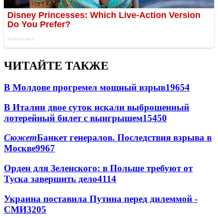
ЧИТАЙТЕ ТАКЖЕ
В Молдове прогремел мощный взрыв
19654
В Италии двое суток искали выброшенный
лотерейный билет с выигрышем
15450
Сюжет
Банкет генералов. Последствия взрыва в
Москве
9967
Орден для Зеленского: в Польше требуют от
Туска завершить дело
4114
Украина поставила Путина перед дилеммой -
СМИ
3205