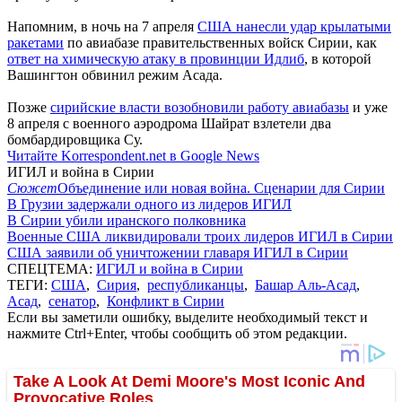
Напомним, в ночь на 7 апреля
США нанесли удар крылатыми
ракетами
по авиабазе правительственных войск Сирии, как
ответ на химическую атаку в провинции Идлиб
, в которой
Вашингтон обвинил режим Асада.
Позже
сирийские власти возобновили работу авиабазы
и уже
8 апреля с военного аэродрома Шайрат взлетели два
бомбардировщика Су.
Читайте Korrespondent.net в Google News
ИГИЛ и война в Сирии
Сюжет
Объединение или новая война. Сценарии для Сирии
В Грузии задержали одного из лидеров ИГИЛ
В Сирии убили иранского полковника
Военные США ликвидировали троих лидеров ИГИЛ в Сирии
США заявили об уничтожении главаря ИГИЛ в Сирии
СПЕЦТЕМА:
ИГИЛ и война в Сирии
ТЕГИ:
США
,
Сирия
,
республиканцы
,
Башар Аль-Асад
,
Асад
,
сенатор
,
Конфликт в Сирии
Если вы заметили ошибку, выделите необходимый текст и
нажмите Ctrl+Enter, чтобы сообщить об этом редакции.