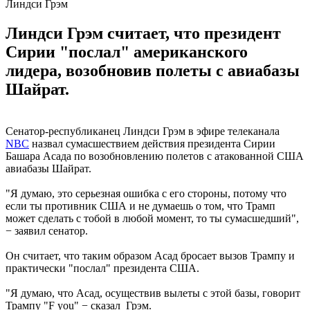
Линдси Грэм
Линдси Грэм считает, что президент
Сирии "послал" американского
лидера, возобновив полеты с авиабазы
Шайрат.
Сенатор-республиканец Линдси Грэм в эфире телеканала
NBC
назвал сумасшествием действия президента Сирии
Башара Асада по возобновлению полетов с атакованной США
авиабазы Шайрат.
"Я думаю, это серьезная ошибка с его стороны, потому что
если ты противник США и не думаешь о том, что Трамп
может сделать с тобой в любой момент, то ты сумасшедший",
− заявил сенатор.
Он считает, что таким образом Асад бросает вызов Трампу и
практически "послал" президента США.
"Я думаю, что Асад, осуществив вылеты с этой базы, говорит
Трампу "F you" − сказал Грэм.