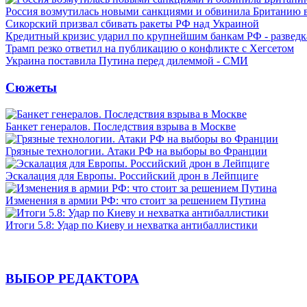
Россия возмутилась новыми санкциями и обвинила Британию 
Сикорский призвал сбивать ракеты РФ над Украиной
Кредитный кризис ударил по крупнейшим банкам РФ - разведк
Трамп резко ответил на публикацию о конфликте с Хегсетом
Украина поставила Путина перед дилеммой - СМИ
Сюжеты
Банкет генералов. Последствия взрыва в Москве
Грязные технологии. Атаки РФ на выборы во Франции
Эскалация для Европы. Российский дрон в Лейпциге
Изменения в армии РФ: что стоит за решением Путина
Итоги 5.8: Удар по Киеву и нехватка антибаллистики
ВЫБОР РЕДАКТОРА