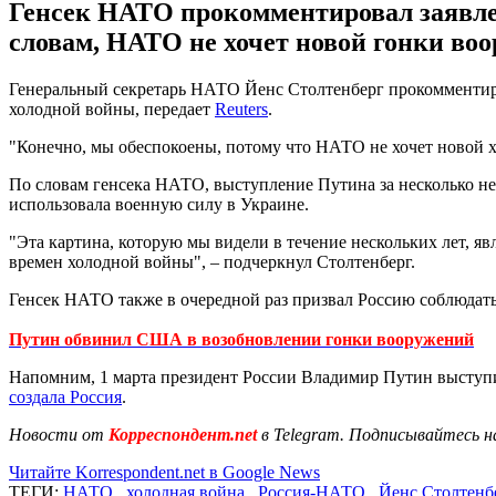
Генсек НАТО прокомментировал заявлен
словам, НАТО не хочет новой гонки во
Генеральный секретарь НАТО Йенс Столтенберг прокомментиро
холодной войны, передает
Reuters
.
"Конечно, мы обеспокоены, потому что НАТО не хочет новой х
По словам генсека НАТО, выступление Путина за несколько нед
использовала военную силу в Украине.
"Эта картина, которую мы видели в течение нескольких лет, я
времен холодной войны", – подчеркнул Столтенберг.
Генсек НАТО также в очередной раз призвал Россию соблюдат
Путин обвинил США в возобновлении гонки вооружений
Напомним, 1 марта президент России Владимир Путин выступи
создала Россия
.
Новости от
Корреспондент.net
в Telegram. Подписывайтесь н
Читайте Korrespondent.net в Google News
ТЕГИ:
НАТО
,
холодная война
,
Россия-НАТО
,
Йенс Столтенб