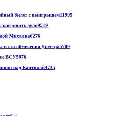
рейный билет с выигрышем
11995
а завершить дело
9519
цкой Михалка
6276
ы из-за обмеления Днестра
5709
так ВСУ
5076
шпион над Балтикой
4735