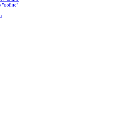
в "войне"
а