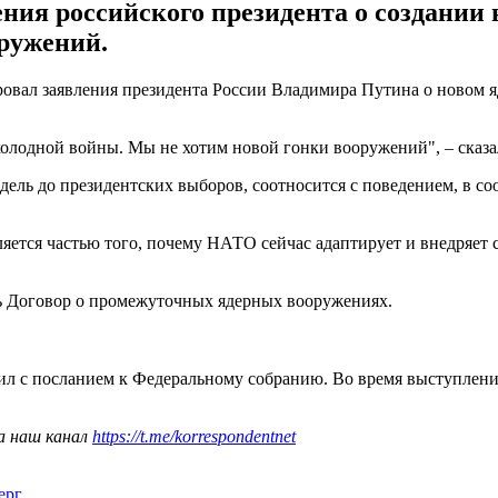
ия российского президента о создании н
оружений.
вал заявления президента России Владимира Путина о новом я
олодной войны. Мы не хотим новой гонки вооружений", – сказа
ель до президентских выборов, соотносится с поведением, в со
вляется частью того, почему НАТО сейчас адаптирует и внедряе
ь Договор о промежуточных ядерных вооружениях.
л с посланием к Федеральному собранию. Во время выступлени
а наш канал
https://t.me/korrespondentnet
ерг