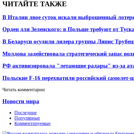
ЧИТАЙТЕ ТАКЖЕ
В Италии двое суток искали выброшенный лоте
Орден для Зеленского: в Польше требуют от Туск
В Беларуси осудили лидера группы Ляпис Трубе
Молдова задействовала стратегический запас вод
РФ активизировала "летающие радары" из-за а
Польские F-16 перехватили российский самолет-
Читать комментарии
Новости мира
Последние
Популярные
Комментируемые