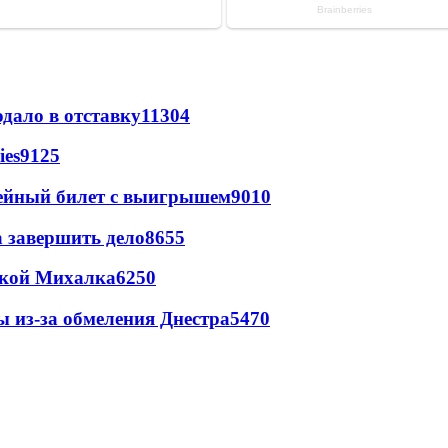
дало в отставку
11304
ies
9125
рейный билет с выигрышем
9010
а завершить дело
8655
цкой Михалка
6250
ы из-за обмеления Днестра
5470