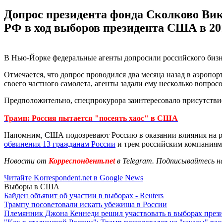
Допрос президента фонда Сколково Вик
РФ в ход выборов президента США в 201
В Нью-Йорке федеральные агенты допросили российского бизн
Отмечается, что допрос проводился два месяца назад в аэроп
своего частного самолета, агенты задали ему несколько вопрос
Предположительно, спецпрокурора заинтересовало присутствие
Трамп: Россия пытается "посеять хаос" в США
Напомним, США подозревают Россию в оказании влияния на рез
обвинения 13 гражданам России
и трем российским компаниям
Новости от
Корреспондент.net
в Telegram. Подписывайтесь н
Читайте Korrespondent.net в Google News
Выборы в США
Байден объявит об участии в выборах - Reuters
Трампу посоветовали искать убежища в России
Племянник Джона Кеннеди решил участвовать в выборах пре