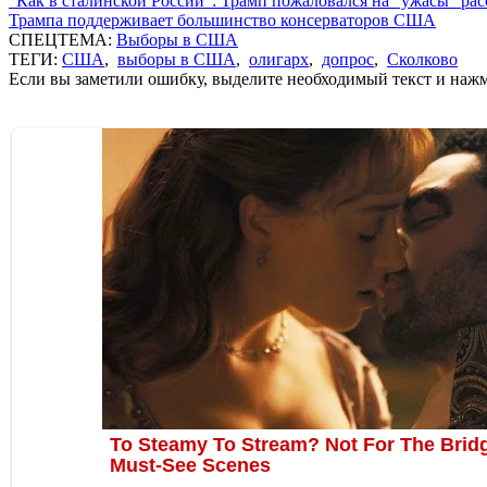
"Как в сталинской России": Трамп пожаловался на "ужасы" ра
Трампа поддерживает большинство консерваторов США
СПЕЦТЕМА:
Выборы в США
ТЕГИ:
США
,
выборы в США
,
олигарх
,
допрос
,
Сколково
Если вы заметили ошибку, выделите необходимый текст и нажми