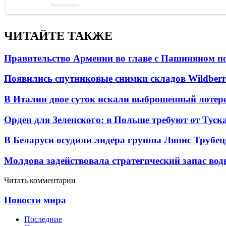
ЧИТАЙТЕ ТАКЖЕ
Правительство Армении во главе с Пашиняном по
Появились спутниковые снимки складов Wildberr
В Италии двое суток искали выброшенный лоте
Орден для Зеленского: в Польше требуют от Туск
В Беларуси осудили лидера группы Ляпис Трубе
Молдова задействовала стратегический запас вод
Читать комментарии
Новости мира
Последние