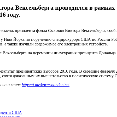
тора Вексельберга проводился в рамках 
6 году.
есмена, президента фонда
Сколково
Виктора Вексельберга, сооб
орту Нью-Йорка по поручению спецпрокурора США по России Робе
ов, а также изучили содержимое его электронных устройств.
 Вексельберга на церемонии инаугурация президента Дональда Т
ультат президентских выборов 2016 года. В середине февраля 
, сочтя доказанным их вмешательство в политическую систему
а наш канал
https://t.me/korrespondentnet
зидента США