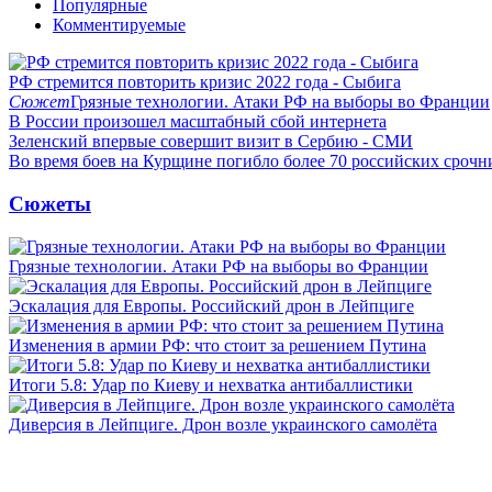
Популярные
Комментируемые
РФ стремится повторить кризис 2022 года - Сыбига
Сюжет
Грязные технологии. Атаки РФ на выборы во Франции
В России произошел масштабный сбой интернета
Зеленский впервые совершит визит в Сербию - СМИ
Во время боев на Курщине погибло более 70 российских сроч
Сюжеты
Грязные технологии. Атаки РФ на выборы во Франции
Эскалация для Европы. Российский дрон в Лейпциге
Изменения в армии РФ: что стоит за решением Путина
Итоги 5.8: Удар по Киеву и нехватка антибаллистики
Диверсия в Лейпциге. Дрон возле украинского самолёта