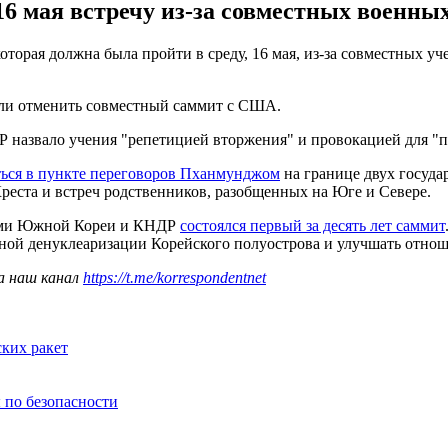
6 мая встречу из-за совместных военны
торая должна была пройти в среду, 16 мая, из-за совместных 
зили отменить совместный саммит с США.
ДР назвало учения "репетицией вторжения" и провокацией для 
ться в пункте переговоров Пханмунджом
на границе двух госуда
реста и встреч родственников, разобщенных на Юге и Севере.
рами Южной Кореи и КНДР
состоялся первый за десять лет саммит
лной денуклеаризации Корейского полуострова и улучшать отнош
а наш канал
https://t.me/korrespondentnet
ких ракет
 по безопасности