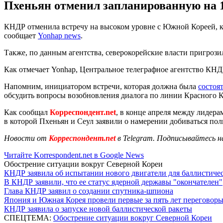
Пхеньян отменил запланированную на 1
КНДР отменила встречу на высоком уровне с Южной Кореей, ко
сообщает
Yonhap news
.
Также, по данным агентства, северокорейские власти пригро
Как отмечает Yonhap, Центральное телеграфное агентство КН
Напомним, инициатором встречи, которая должна была
состоя
обсудить вопросы возобновления диалога по линии Красного К
Как сообщал
Корреспондент.net
, в конце апреля между лиде
в которой Пхеньян и Сеул заявили о намерении добиваться по
Новости от
Корреспондент.net
в Telegram. Подписывайтесь н
Читайте Korrespondent.net в Google News
Обострение ситуации вокруг Северной Кореи
КНДР заявила об испытании нового двигатели для баллистичес
В КНДР заявили, что ее статус ядерной державы "окончателен"
Глава КНДР заявил о создании спутника-шпиона
Япония и Южная Корея провели первые за пять лет переговоры
КНДР заявила о запуске новой баллистической ракеты
СПЕЦТЕМА:
Обострение ситуации вокруг Северной Кореи