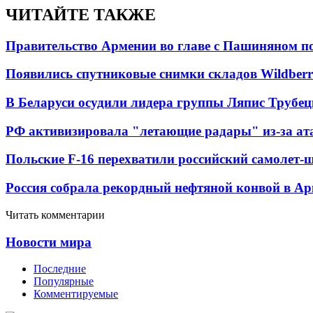
ЧИТАЙТЕ ТАКЖЕ
Правительство Армении во главе с Пашиняном по
Появились спутниковые снимки складов Wildberr
В Беларуси осудили лидера группы Ляпис Трубе
РФ активизировала "летающие радары" из-за а
Польские F-16 перехватили российский самолет-
Россия собрала рекордный нефтяной конвой в Ар
Читать комментарии
Новости мира
Последние
Популярные
Комментируемые