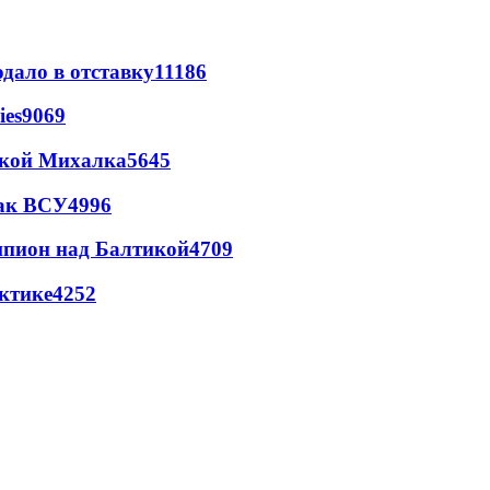
дало в отставку
11186
ies
9069
цкой Михалка
5645
так ВСУ
4996
шпион над Балтикой
4709
ктике
4252