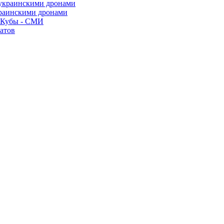
краинскими дронами
о Кубы - СМИ
атов