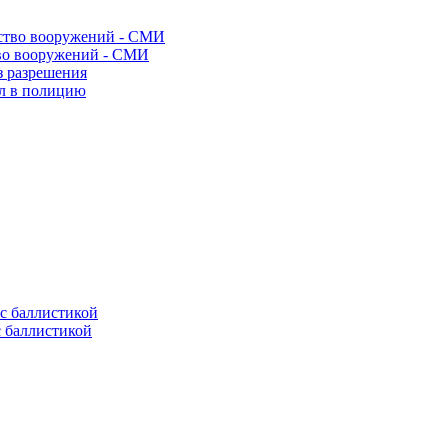
во вооружений - СМИ
з разрешения
ел в полицию
с баллистикой