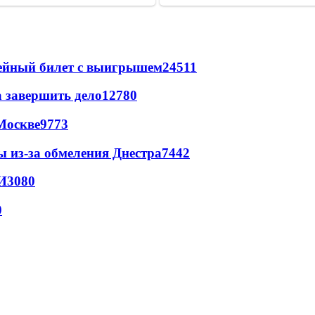
рейный билет с выигрышем
24511
а завершить дело
12780
Москве
9773
ы из-за обмеления Днестра
7442
И
3080
0