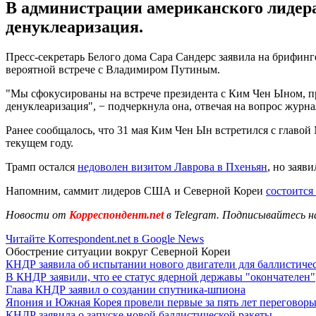
В администрации американского лидер
денуклеаризация.
Пресс-секретарь Белого дома Сара Сандерс заявила на брифин
вероятной встрече с Владимиром Путиным.
"Мы сфокусированы на встрече президента с Ким Чен Ыном, пр
денуклеаризация", − подчеркнула она, отвечая на вопрос журна
Ранее сообщалось, что 31 мая Ким Чен Ын встретился с главо
текущем году.
Трамп остался
недоволен визитом Лаврова в Пхеньян
, но заяв
Напомним, саммит лидеров США и Северной Кореи
состоится
Новости от
Корреспондент.net
в Telegram. Подписывайтесь н
Читайте Korrespondent.net в Google News
Обострение ситуации вокруг Северной Кореи
КНДР заявила об испытании нового двигатели для баллистичес
В КНДР заявили, что ее статус ядерной державы "окончателен"
Глава КНДР заявил о создании спутника-шпиона
Япония и Южная Корея провели первые за пять лет переговоры
КНДР заявила о запуске новой баллистической ракеты