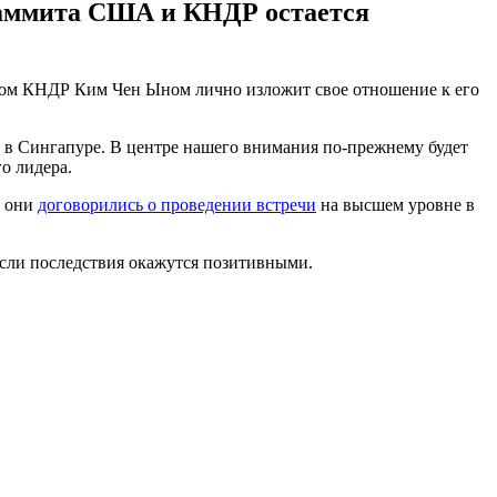
саммита США и КНДР остается
ером КНДР Ким Чен Ыном лично изложит свое отношение к его
т в Сингапуре. В центре нашего внимания по-прежнему будет
о лидера.
е они
договорились о проведении встречи
на высшем уровне в
 если последствия окажутся позитивными.