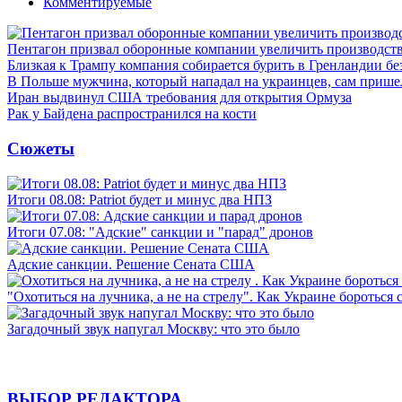
Комментируемые
Пентагон призвал оборонные компании увеличить производст
Близкая к Трампу компания собирается бурить в Гренландии бе
В Польше мужчина, который нападал на украинцев, сам приш
Иран выдвинул США требования для открытия Ормуза
Рак у Байдена распространился на кости
Сюжеты
Итоги 08.08: Patriot будет и минус два НПЗ
Итоги 07.08: "Адские" санкции и "парад" дронов
Адские санкции. Решение Сената США
"Охотиться на лучника, а не на стрелу". Как Украине бороться 
Загадочный звук напугал Москву: что это было
ВЫБОР РЕДАКТОРА