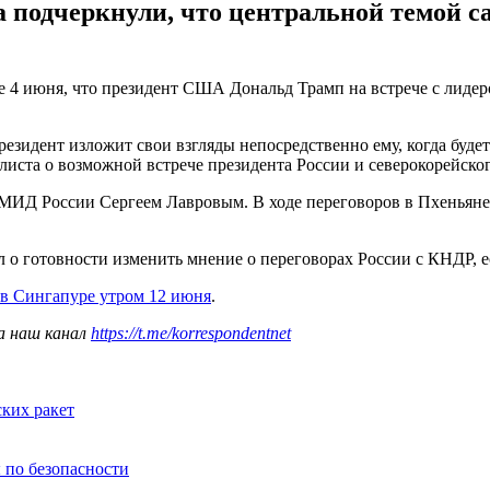
а подчеркнули, что центральной темой 
ге 4 июня, что президент США Дональд Трамп на встрече с лид
езидент изложит свои взгляды непосредственно ему, когда буде
листа о возможной встрече президента России и северокорейског
й МИД России Сергеем Лавровым. В ходе переговоров в Пхеньян
ил о готовности изменить мнение о переговорах России с КНДР,
 в Сингапуре утром 12 июня
.
а наш канал
https://t.me/korrespondentnet
ких ракет
 по безопасности