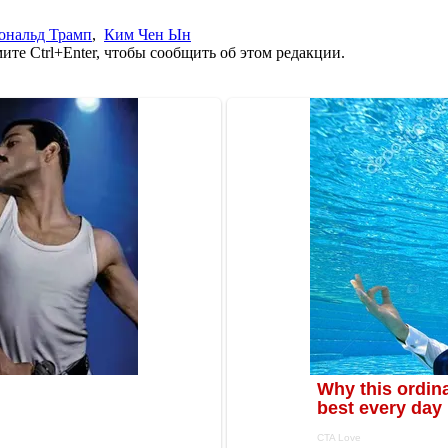
ональд Трамп
,
Ким Чен Ын
те Ctrl+Enter, чтобы сообщить об этом редакции.