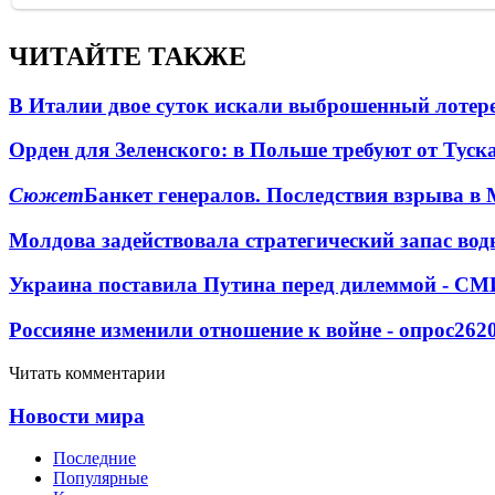
ЧИТАЙТЕ ТАКЖЕ
В Италии двое суток искали выброшенный лоте
Орден для Зеленского: в Польше требуют от Туск
Сюжет
Банкет генералов. Последствия взрыва в 
Молдова задействовала стратегический запас вод
Украина поставила Путина перед дилеммой - СМ
Россияне изменили отношение к войне - опрос
262
Читать комментарии
Новости мира
Последние
Популярные