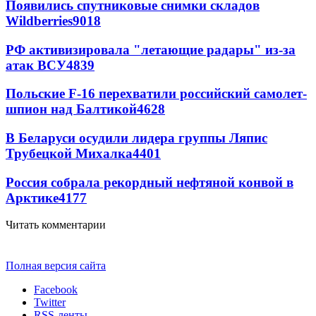
Появились спутниковые снимки складов
Wildberries
9018
РФ активизировала "летающие радары" из-за
атак ВСУ
4839
Польские F-16 перехватили российский самолет-
шпион над Балтикой
4628
В Беларуси осудили лидера группы Ляпис
Трубецкой Михалка
4401
Россия собрала рекордный нефтяной конвой в
Арктике
4177
Читать комментарии
Полная версия сайта
Facebook
Twitter
RSS-ленты