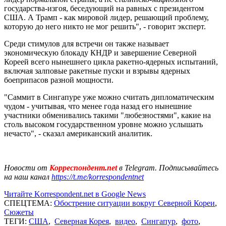
государства-изгоя, беседующий на равных с президентом
США. А Трамп - как мировой лидер, решающий проблему,
которую до него никто не мог решить", - говорит эксперт.
Среди стимулов для встречи он также называет
экономическую блокаду КНДР и завершение Северной
Кореей всего нынешнего цикла ракетно-ядерных испытаний,
включая залповые ракетные пуски и взрывы ядерных
боеприпасов разной мощности.
"Саммит в Сингапуре уже можно считать дипломатическим
чудом - учитывая, что менее года назад его нынешние
участники обменивались такими "любезностями", какие на
столь высоком государственном уровне можно услышать
нечасто", - сказал американский аналитик.
Новости от
Корреспондент.net
в Telegram. Подписывайтесь
на наш канал
https://t.me/korrespondentnet
Читайте Korrespondent.net в Google News
СПЕЦТЕМА:
Обострение ситуации вокруг Северной Кореи
,
Сюжеты
ТЕГИ:
США
,
Северная Корея
,
видео
,
Сингапур
,
фото
,