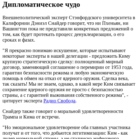
Дипломатическое чудо
Внешнеполитический эксперт Стэнфордского университета в
Калифорнии Дэниэл Снайдер говорит, что ни Пхеньян, ни
Вашингтон пока не представили конкретных предложений о
том, как будет протекать процесс денуклеаризации, о его
сроках и фазах.
"Я прекрасно понимаю искушение, которые испытывают
некоторые эксперты в нашей делегации - предложить Киму
крупную стратегическую сделку: полноценный мирный
договор, заменяющий соглашение о перемирии от 1953 года,
гарантии безопасности режима и любую экономическую
помощь в обмен на отказ от ядерного оружия. Сделка века,
так сказать! Мы не знаем, однако, в какой мере Ким связывает
сохранение ядерного оружия не просто с безопасностью
страны, а с гарантией выживания собственного режима", -
цитирует эксперта
Радио Свобода
.
Снайдер также говорит о моральной удовлетворенности
Трампа и Кима от встречи.
"Но эмоциональное удовлетворение оба главных участника
получат и от того, что добьются легитимизации: Ким - как
лидер нормальной страны, а не сталинско-мафиозного