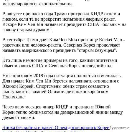
международного законодательства.
В августе прошлого года Трамп пригрозил КНДР огнем и
гневом, если та не прекратит испытания ядерных ракет.
Вскоре Ким Чен Ын называет президента США "больным на
голову старым дураком".
В сентябре Трамп дает Ким Чен Ына прозвище Rocket Man -
ракетчик или человек-ракета. Северная Корея продолжает
называть американского президента "старым безумцем".
Это лишь немногие примеры из того, какими эпитетами
обменивались США и Северная Корея последний год.
Но с приходом 2018 года ситуация полностью изменилась.
Для начала Ким Чен Ын берется налаживать отношения с
Южной Кореей. Спортсмены обеих стран совместно
выступают на зимней Олимпиаде в южнокорейском
Пхенчхане.
Через пару месяцев лидер КНДР и президент Южной
Кореи тепло обнимаются на демаркационной линии между
двумя странами.
Эпоха без войны и ракет. О чем договорились Кореи
Рукопожатие