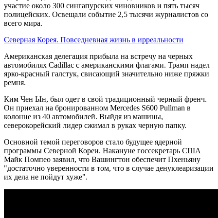
участие около 300 сингапурских чиновников и пять тысяч
полицейских. Освещали событие 2,5 тысячи журналистов со
всего мира.
Северная Корея. Повседневная жизнь в ирреальности
Американская делегация прибыла на встречу на черных
автомобилях Cadillac с американскими флагами. Трамп надел
ярко-красный галстук, свисающий значительно ниже пряжки
ремня.
Ким Чен Ын, был одет в свой традиционный черный френч.
Он приехал на бронированном Mercedes S600 Pullman в
колонне из 40 автомобилей. Выйдя из машины,
северокорейский лидер сжимал в руках черную папку.
Основной темой переговоров стало будущее ядерной
программы Северной Кореи. Накануне госсекретарь США
Майк Помпео заявил, что Вашингтон обеспечит Пхеньяну
"достаточно уверенности в том, что в случае денуклеаризации
их дела не пойдут хуже".