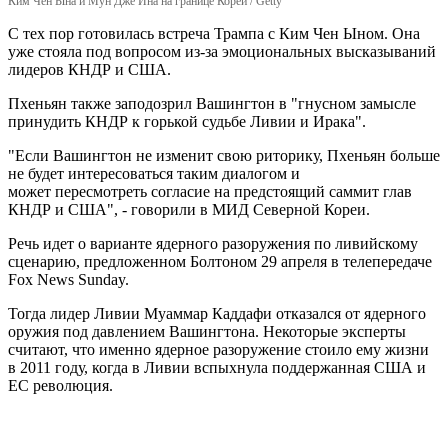
Ким Чен Ына и Мун Дже Ина на границе Корей / Getty
С тех пор готовилась встреча Трампа с Ким Чен Ыном. Она
уже стояла под вопросом из-за эмоциональных высказываний
лидеров КНДР и США.
Пхеньян также заподозрил Вашингтон в "гнусном замысле
принудить КНДР к горькой судьбе Ливии и Ирака".
"Если Вашингтон не изменит свою риторику, Пхеньян больше
не будет интересоваться таким диалогом и
может пересмотреть согласие на предстоящий саммит глав
КНДР и США", - говорили в МИД Северной Кореи.
Речь идет о варианте ядерного разоружения по ливийскому
сценарию, предложенном Болтоном 29 апреля в телепередаче
Fox News Sunday.
Тогда лидер Ливии Муаммар Каддафи отказался от ядерного
оружия под давлением Вашингтона. Некоторые эксперты
считают, что именно ядерное разоружение стоило ему жизни
в 2011 году, когда в Ливии вспыхнула поддержанная США и
ЕС революция.