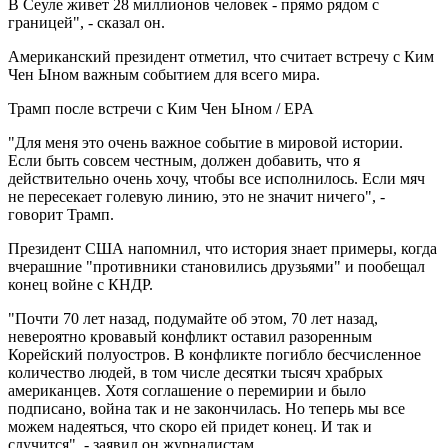
В Сеуле живет 28 миллионов человек - прямо рядом с
границей", - сказал он.
Американский президент отметил, что считает встречу с Ким
Чен Ыном важным событием для всего мира.
Трамп после встречи с Ким Чен Ыном / EPA
"Для меня это очень важное событие в мировой истории.
Если быть совсем честным, должен добавить, что я
действительно очень хочу, чтобы все исполнилось. Если мяч
не пересекает голевую линию, это не значит ничего", -
говорит Трамп.
Президент США напомнил, что история знает примеры, когда
вчерашние "противники становились друзьями" и пообещал
конец войне с КНДР.
"Почти 70 лет назад, подумайте об этом, 70 лет назад,
невероятно кровавый конфликт оставил разоренным
Корейский полуостров. В конфликте погибло бесчисленное
количество людей, в том числе десятки тысяч храбрых
американцев. Хотя соглашение о перемирии и было
подписано, война так и не закончилась. Но теперь мы все
можем надеяться, что скоро ей придет конец. И так и
случится", - заявил он журналистам.