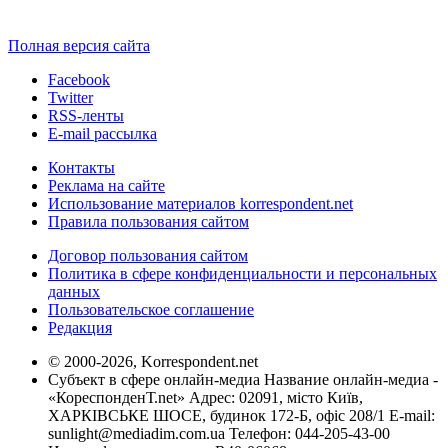
Полная версия сайта
Facebook
Twitter
RSS-ленты
E-mail рассылка
Контакты
Реклама на сайте
Использование материалов korrespondent.net
Правила пользования сайтом
Договор пользования сайтом
Политика в сфере конфиденциальности и персональных
данных
Пользовательское соглашение
Редакция
© 2000-2026, Korrespondent.net
Субъект в сфере онлайн-медиа Название онлайн-медиа -
«КореспонденТ.net» Адрес: 02091, місто Київ,
ХАРКІВСЬКЕ ШОСЕ, будинок 172-Б, офіс 208/1 E-mail:
sunlight@mediadim.com.ua
Телефон: 044-205-43-00