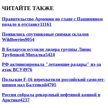
ЧИТАЙТЕ ТАКЖЕ
Правительство Армении во главе с Пашиняном
подало в отставку
11161
Появились спутниковые снимки складов
Wildberries
9054
В Беларуси осудили лидера группы Ляпис
Трубецкой Михалка
5424
РФ активизировала "летающие радары" из-за
атак ВСУ
4976
Польские F-16 перехватили российский самолет-
шпион над Балтикой
4705
Россия собрала рекордный нефтяной конвой в
Арктике
4237