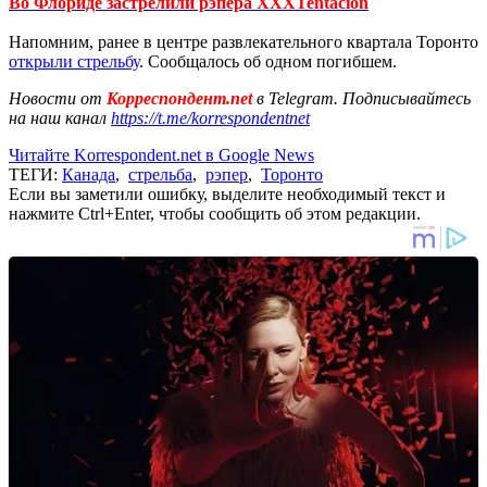
Во Флориде застрелили рэпера XXXTentacion
Напомним, ранее в центре развлекательного квартала Торонто
открыли стрельбу
. Сообщалось об одном погибшем.
Новости от
Корреспондент.net
в Telegram. Подписывайтесь
на наш канал
https://t.me/korrespondentnet
Читайте Korrespondent.net в Google News
ТЕГИ:
Канада
,
стрельба
,
рэпер
,
Торонто
Если вы заметили ошибку, выделите необходимый текст и
нажмите Ctrl+Enter, чтобы сообщить об этом редакции.