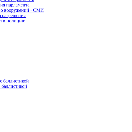
ния парламента
во вооружений - СМИ
з разрешения
ел в полицию
с баллистикой