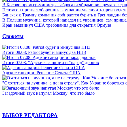
В Косово премьер-министра забросали яйцами во время заседа
Пентагон призвал оборонные компании увеличить производст
Близкая к Трампу компания собирается бурить в Гренландии бе
В Польше мужчина, который нападал на украинцев, сам приш
Иран выдвинул США требования для открытия Ормуза
Сюжеты
Итоги 08.08: Patriot будет и минус два НПЗ
Итоги 07.08: "Адские" санкции и "парад" дронов
Адские санкции. Решение Сената США
"Охотиться на лучника, а не на стрелу". Как Украине бороться 
Загадочный звук напугал Москву: что это было
ВЫБОР РЕДАКТОРА