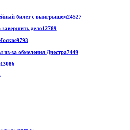
рейный билет с выигрышем
24527
а завершить дело
12789
Москве
9793
ы из-за обмеления Днестра
7449
И
3086
5