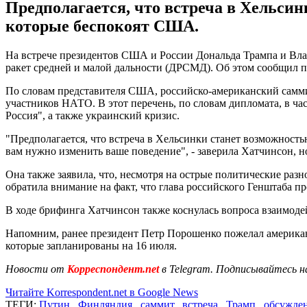
Предполагается, что встреча в Хельсин
которые беспокоят США.
На встрече президентов США и России Дональда Трампа и Вла
ракет средней и малой дальности (ДРСМД). Об этом сообщил
По словам представителя США, российско-американский саммит
участников НАТО. В этот перечень, по словам дипломата, в ча
Россия", а также украинский кризис.
"Предполагается, что встреча в Хельсинки станет возможность
вам нужно изменить ваше поведение", - заверила Хатчинсон, н
Она также заявила, что, несмотря на острые политические раз
обратила внимание на факт, что глава российского Генштаба пр
В ходе брифинга Хатчинсон также коснулась вопроса взаимод
Напомним, ранее президент Петр Порошенко пожелал америка
которые запланированы на 16 июля.
Новости от
Корреспондент.net
в Telegram. Подписывайтесь н
Читайте Korrespondent.net в Google News
ТЕГИ:
Путин
,
Финляндия
,
саммит
,
встреча
,
Трамп
,
обсужде