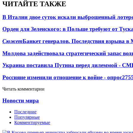
ЧИТАЙТЕ ТАКЖЕ
В Италии двое суток искали выброшенный лоте
Орден для Зеленского: в Польше требуют от Туск
Сюжет
Банкет генералов. Последствия взрыва в 
Молдова задействовала стратегический запас вод
Украина поставила Путина перед дилеммой - СМ
Россияне изменили отношение к войне - опрос
275
Читать комментарии
Новости мира
Последние
Популярные
Комментируемые