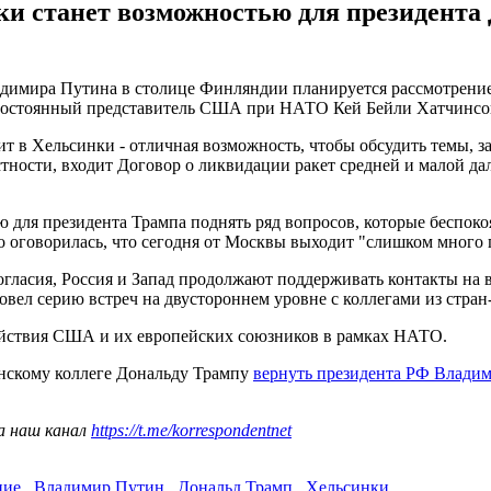
ки станет возможностью для президента
димира Путина в столице Финляндии планируется рассмотрение 
 постоянный представитель США при НАТО Кей Бейли Хатчинсо
 в Хельсинки - отличная возможность, чтобы обсудить темы, з
стности, входит Договор о ликвидации ракет средней и малой да
ю для президента Трампа поднять ряд вопросов, которые беспоко
о оговорилась, что сегодня от Москвы выходит "слишком много 
ногласия, Россия и Запад продолжают поддерживать контакты на
овел серию встреч на двустороннем уровне с коллегами из стран
ействия США и их европейских союзников в рамках НАТО.
нскому коллеге Дональду Трампу
вернуть президента РФ Владим
а наш канал
https://t.me/korrespondentnet
ние
,
Владимир Путин
,
Дональд Трамп
,
Хельсинки