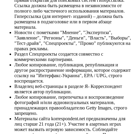
прямая открытая для поисковых систем гиперссылка.
Ссылка должна быть размещена в независимости от
полного либо частичного использования материалов.
Гиперссылка (для интернет- изданий) – должна быть
размещена в подзаголовке или в первом абзаце
материала.
Новости с пометками "Мнение", "Экспертиза",
"Заявление", "Регионы", "Деньги", "Власть", "Выборы",
"Тест-драйв", "Спецпроекты", "Промо" публикуются на
правах рекламы.
Раздел Спецпроекты создается совместно с
коммерческими партнерами.
Любое копирование, публикация, републикация и
другое распространение информации, которое содержит
ссылку на "Интерфакс-Украина", EPA / UPG, строго
воспрещается.
Владелец веб-страницы в разделе Я- Корреспондент
является автор публикации.
Любое копирование, перепечатка и воспроизведение
фотографий и/или аудиовизуальных материалов,
принадлежащих правообладателю Getty Images, строго
запрещено.
Материалы сайта korrespondent.net предназначены для
лиц старше 21 года (21+). Участие в азартных играх
может вызвать игровую зависимость. Соблюдайте