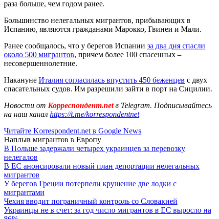
раза больше, чем годом ранее.
Большинство нелегальных мигрантов, прибывающих в
Испанию, являются гражданами Марокко, Гвинеи и Мали.
Ранее сообщалось, что у берегов Испании
за два дня спасли
около 500 мигрантов
, причем более 100 спасенных –
несовершеннолетние.
Накануне
Италия согласилась впустить 450 беженцев
с двух
спасательных судов. Им разрешили зайти в порт на Сицилии.
Новости от
Корреспондент.net
в Telegram. Подписывайтесь
на наш канал
https://t.me/korrespondentnet
Читайте Korrespondent.net в Google News
Наплыв мигрантов в Европу
В Польше задержали четырех украинцев за перевозку
нелегалов
В ЕС анонсировали новый план депортации нелегальных
мигрантов
У берегов Греции потерпели крушение две лодки с
мигрантами
Чехия вводит пограничный контроль со Словакией
Украинцы не в счет: за год число мигрантов в ЕС выросло на
86%