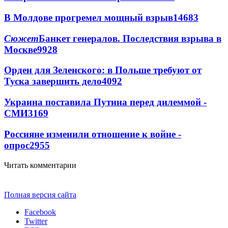
В Молдове прогремел мощный взрыв
14683
Сюжет
Банкет генералов. Последствия взрыва в
Москве
9928
Орден для Зеленского: в Польше требуют от
Туска завершить дело
4092
Украина поставила Путина перед дилеммой -
СМИ
3169
Россияне изменили отношение к войне -
опрос
2955
Читать комментарии
Полная версия сайта
Facebook
Twitter