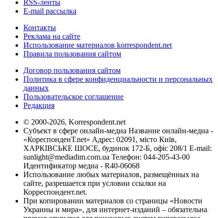
RSS-ленты
E-mail рассылка
Контакты
Реклама на сайте
Использование материалов korrespondent.net
Правила пользования сайтом
Договор пользования сайтом
Политика в сфере конфиденциальности и персональных
данных
Пользовательское соглашение
Редакция
© 2000-2026, Korrespondent.net
Субъект в сфере онлайн-медиа Название онлайн-медиа -
«КореспонденТ.net» Адрес: 02091, місто Київ,
ХАРКІВСЬКЕ ШОСЕ, будинок 172-Б, офіс 208/1 E-mail:
sunlight@mediadim.com.ua
Телефон: 044-205-43-00
Идентификатор медиа - R40-06068
Использование любых материалов, размещённых на
сайте, разрешается при условии ссылки на
Корреспондент.net.
При копировании материалов со страницы «Новости
Украины и мира», для интернет-изданий – обязательна