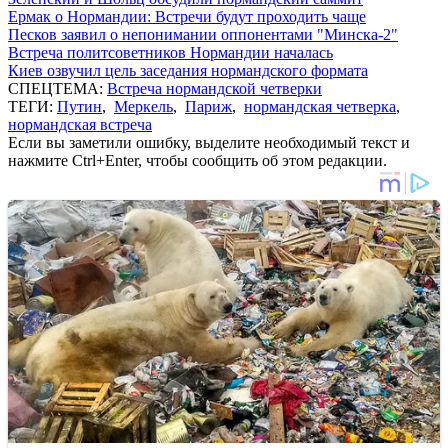
Ермак о Нормандии: Встречи будут проходить чаще
Песков заявил о непонимании оппонентами "Минска-2"
Встреча политсоветников Нормандии началась
Киев озвучил цель заседания нормандского формата
СПЕЦТЕМА:
Встреча нормандской четверки
ТЕГИ:
Путин
,
Меркель
,
Париж
,
нормандская четверка
,
нормандская встреча
Если вы заметили ошибку, выделите необходимый текст и
нажмите Ctrl+Enter, чтобы сообщить об этом редакции.