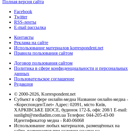
Полная версия сайта
Facebook
Twitter
RSS-ленты
E-mail рассылка
Контакты
Реклама на сайте
Использование материалов korrespondent.net
Правила пользования сайтом
Договор пользования сайтом
Политика в сфере конфиденциальности и персональных
данных
Пользовательское соглашение
Редакция
© 2000-2026, Korrespondent.net
Субъект в сфере онлайн-медиа Название онлайн-медиа -
«КореспонденТ.net» Адрес: 02091, місто Київ,
ХАРКІВСЬКЕ ШОСЕ, будинок 172-Б, офіс 208/1 E-mail:
sunlight@mediadim.com.ua
Телефон: 044-205-43-00
Идентификатор медиа - R40-06068
Использование любых материалов, размещённых на
сайте, разрешается при условии ссылки на