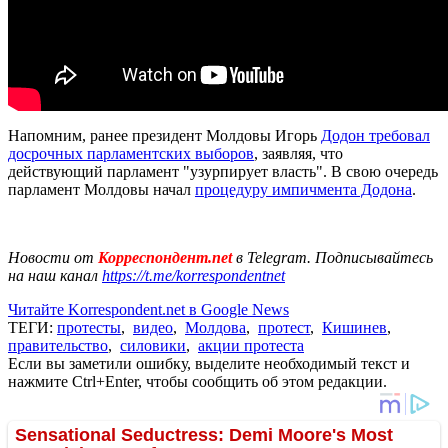
Напомним, ранее президент Молдовы Игорь
Додон требовал
досрочных парламентских выборов
, заявляя, что
действующий парламент "узурпирует власть". В свою очередь
парламент Молдовы начал
процедуру импичмента Додона
.
Новости от
Корреспондент.net
в Telegram. Подписывайтесь
на наш канал
https://t.me/korrespondentnet
Читайте Korrespondent.net в Google News
ТЕГИ:
протесты
,
видео
,
Молдова
,
протест
,
Кишинев
,
правительство
,
силовики
,
акции протеста
Если вы заметили ошибку, выделите необходимый текст и
нажмите Ctrl+Enter, чтобы сообщить об этом редакции.