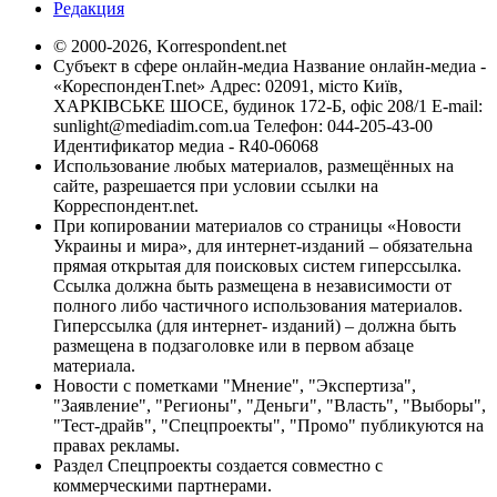
Редакция
© 2000-2026, Korrespondent.net
Субъект в сфере онлайн-медиа Название онлайн-медиа -
«КореспонденТ.net» Адрес: 02091, місто Київ,
ХАРКІВСЬКЕ ШОСЕ, будинок 172-Б, офіс 208/1 E-mail:
sunlight@mediadim.com.ua
Телефон: 044-205-43-00
Идентификатор медиа - R40-06068
Использование любых материалов, размещённых на
сайте, разрешается при условии ссылки на
Корреспондент.net.
При копировании материалов со страницы «Новости
Украины и мира», для интернет-изданий – обязательна
прямая открытая для поисковых систем гиперссылка.
Ссылка должна быть размещена в независимости от
полного либо частичного использования материалов.
Гиперссылка (для интернет- изданий) – должна быть
размещена в подзаголовке или в первом абзаце
материала.
Новости с пометками "Мнение", "Экспертиза",
"Заявление", "Регионы", "Деньги", "Власть", "Выборы",
"Тест-драйв", "Спецпроекты", "Промо" публикуются на
правах рекламы.
Раздел Спецпроекты создается совместно с
коммерческими партнерами.