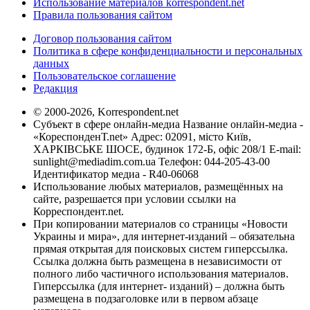
Использование материалов korrespondent.net
Правила пользования сайтом
Договор пользования сайтом
Политика в сфере конфиденциальности и персональных
данных
Пользовательское соглашение
Редакция
© 2000-2026, Korrespondent.net
Субъект в сфере онлайн-медиа Название онлайн-медиа -
«КореспонденТ.net» Адрес: 02091, місто Київ,
ХАРКІВСЬКЕ ШОСЕ, будинок 172-Б, офіс 208/1 E-mail:
sunlight@mediadim.com.ua
Телефон: 044-205-43-00
Идентификатор медиа - R40-06068
Использование любых материалов, размещённых на
сайте, разрешается при условии ссылки на
Корреспондент.net.
При копировании материалов со страницы «Новости
Украины и мира», для интернет-изданий – обязательна
прямая открытая для поисковых систем гиперссылка.
Ссылка должна быть размещена в независимости от
полного либо частичного использования материалов.
Гиперссылка (для интернет- изданий) – должна быть
размещена в подзаголовке или в первом абзаце