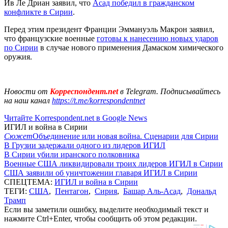
Ив Ле Дриан заявил, что
Асад победил в гражданском
конфликте в Сирии
.
Перед этим президент Франции Эммануэль Макрон заявил,
что французские военные
готовы к нанесению новых ударов
по Сирии
в случае нового применения Дамаском химического
оружия.
Новости от
Корреспондент.net
в Telegram. Подписывайтесь
на наш канал
https://t.me/korrespondentnet
Читайте Korrespondent.net в Google News
ИГИЛ и война в Сирии
Сюжет
Объединение или новая война. Сценарии для Сирии
В Грузии задержали одного из лидеров ИГИЛ
В Сирии убили иранского полковника
Военные США ликвидировали троих лидеров ИГИЛ в Сирии
США заявили об уничтожении главаря ИГИЛ в Сирии
СПЕЦТЕМА:
ИГИЛ и война в Сирии
ТЕГИ:
США
,
Пентагон
,
Сирия
,
Башар Аль-Асад
,
Дональд
Трамп
Если вы заметили ошибку, выделите необходимый текст и
нажмите Ctrl+Enter, чтобы сообщить об этом редакции.