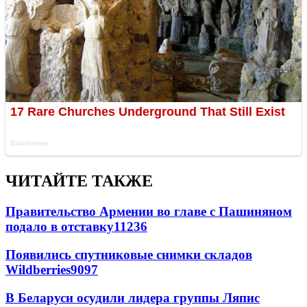
ЧИТАЙТЕ ТАКЖЕ
Правительство Армении во главе с Пашиняном
подало в отставку
11236
Появились спутниковые снимки складов
Wildberries
9097
В Беларуси осудили лидера группы Ляпис