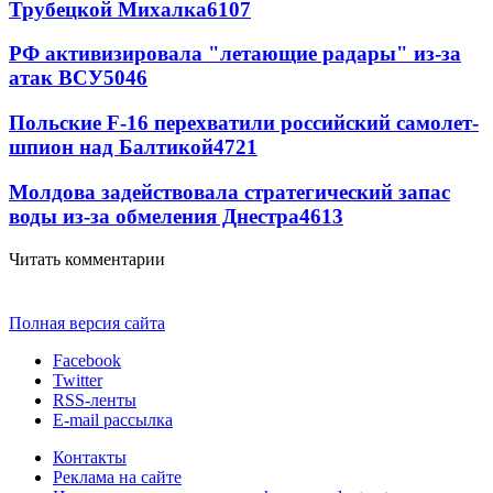
Трубецкой Михалка
6107
РФ активизировала "летающие радары" из-за
атак ВСУ
5046
Польские F-16 перехватили российский самолет-
шпион над Балтикой
4721
Молдова задействовала стратегический запас
воды из-за обмеления Днестра
4613
Читать комментарии
Полная версия сайта
Facebook
Twitter
RSS-ленты
E-mail рассылка
Контакты
Реклама на сайте