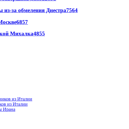
ы из-за обмеления Днестра
7564
Москве
6857
цкой Михалка
4855
ков из Италии
ы Ирана