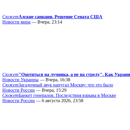
Сюжет
Адские санкции. Решение Сената США
Новости мира
— Вчера, 23:14
Сюжет
"Охотиться на лучника, а не на стрелу". Как Украи
Новости Украины
— Вчера, 16:38
Сюжет
Загадочный звук напугал Москву: что это было
Новости России
— Вчера, 15:29
Сюжет
Банкет генералов. Последствия взрыва в Москве
Новости России
— 6 августа 2026, 23:58