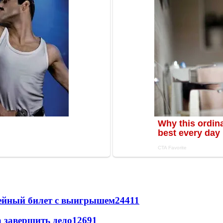
рейный билет с выигрышем
24411
а завершить дело
12691