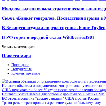
Молдова задействовала стратегический запас вод
Сюжет
Банкет генералов. Последствия взрыва в 
В Беларуси осудили лидера группы Ляпис Трубе
В РФ горит очередной склад Wildberries
3901
Читать комментарии
Новости мира
Последние
Популярные
Комментируемые
Испания объявила о пограничном контроле для путешественни
США перехватили более 50 судов после возобновления блокад
Пентагон купит лазеры для борьбы с дронами $400 млн - СМИ
ЕС отреагировал на "адские санкции" США против России
Трамп резко отреагировал на решение суда по бальному залу