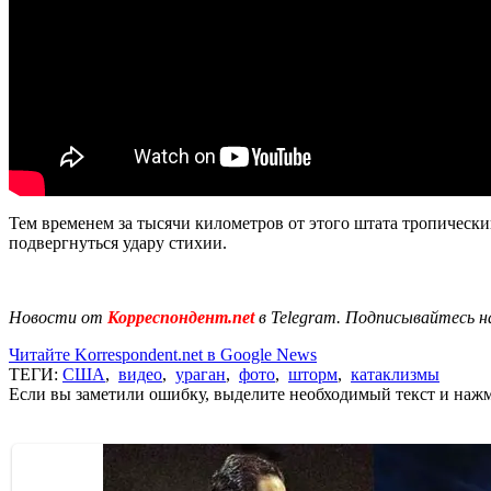
Тем временем за тысячи километров от этого штата тропическ
подвергнуться удару стихии.
Новости от
Корреспондент.net
в Telegram. Подписывайтесь н
Читайте Korrespondent.net в Google News
ТЕГИ:
США
,
видео
,
ураган
,
фото
,
шторм
,
катаклизмы
Если вы заметили ошибку, выделите необходимый текст и нажми