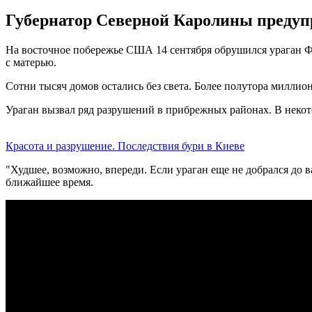
Губернатор Северной Каролины предупре
На восточное побережье США 14 сентября обрушился ураган Фло
с матерью.
Сотни тысяч домов остались без света. Более полутора миллио
Ураган вызвал ряд разрушений в прибрежных районах. В некот
Красота и разрушение. Последствия бури в Киеве
"Худшее, возможно, впереди. Если ураган еще не добрался до ва
ближайшее время.