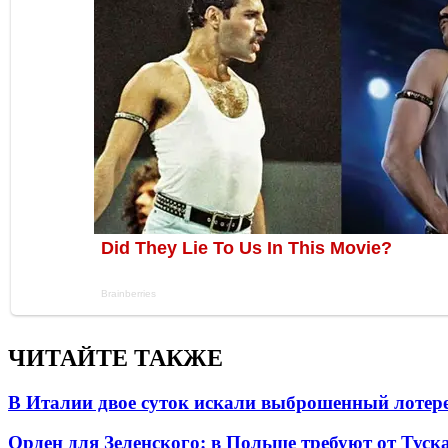
ЧИТАЙТЕ ТАКЖЕ
В Италии двое суток искали выброшенный лоте
Орден для Зеленского: в Польше требуют от Туск