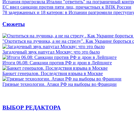
Испания пригрозила Италии "ответить" на пограничный контр
ЕС ввел санкции против пяти лиц, причастных к ВПК России
78 задержанных и 18 катеров: в Испании разгромили преступн
Сюжеты
"Охотиться на лучника, а не на стрелу". Как Украине бороться 
Загадочный звук напугал Москву: что это было
Итоги 06.08: Санкции против РФ и дрон в Лейпциге
Банкет генералов. Последствия взрыва в Москве
Грязные технологии. Атаки РФ на выборы во Франции
ВЫБОР РЕДАКТОРА