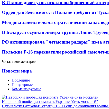
В Италии двое суток искали выброшенный лоте
Орден для Зеленского: в Польше требуют от Туск
Молдова задействовала стратегический запас вод
В Беларуси осудили лидера группы Ляпис Трубе
РФ активизировала "летающие радары" из-за а
Польские F-16 перехватили российский самолет-
Читать комментарии
Новости мира
Последние
Популярные
Комментируемые
Навроцкий пообещал помогать Украине "бить москалей"
Путин может атаковать страну НАТО еще до окончания войны