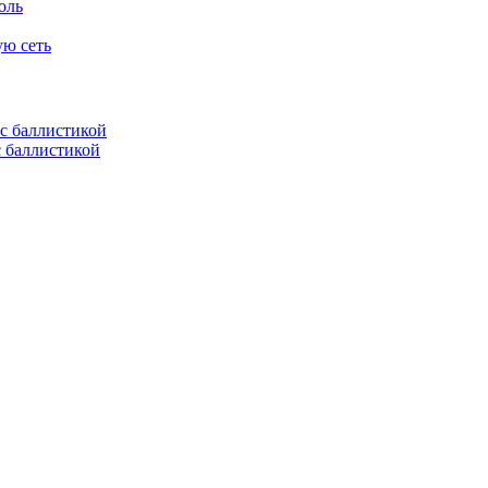
оль
ую сеть
с баллистикой