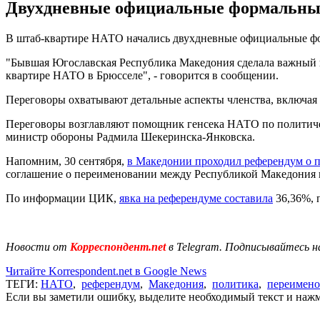
Двухдневные официальные формальные 
В штаб-квартире НАТО начались двухдневные официальные фор
"Бывшая Югославская Республика Македония сделала важный ш
квартире НАТО в Брюсселе", - говорится в сообщении.
Переговоры охватывают детальные аспекты членства, включая
Переговоры возглавляют помощник генсека НАТО по политичес
министр обороны Радмила Шекеринска-Янковска.
Напомним, 30 сентября,
в Македонии проходил референдум о 
соглашение о переименовании между Республикой Македония 
По информации ЦИК,
явка на референдуме составила
36,36%, 
Новости от
Корреспондент.net
в Telegram. Подписывайтесь н
Читайте Korrespondent.net в Google News
ТЕГИ:
НАТО
,
референдум
,
Македония
,
политика
,
переимено
Если вы заметили ошибку, выделите необходимый текст и нажми