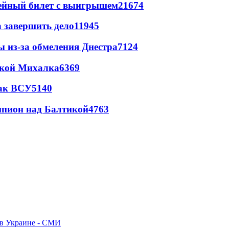
рейный билет с выигрышем
21674
а завершить дело
11945
ы из-за обмеления Днестра
7124
цкой Михалка
6369
так ВСУ
5140
шпион над Балтикой
4763
 в Украине - СМИ