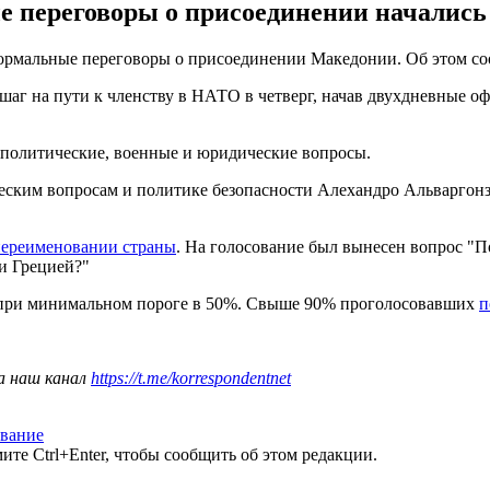
переговоры о присоединении начались 
мальные переговоры о присоединении Македонии. Об этом сообщ
аг на пути к членству в НАТО в четверг, начав двухдневные 
 политические, военные и юридические вопросы.
ким вопросам и политике безопасности Алехандро Альваргонза
переименовании страны
. На голосование был вынесен вопрос "
и Грецией?"
при минимальном пороге в 50%. Свыше 90% проголосовавших
п
а наш канал
https://t.me/korrespondentnet
вание
те Ctrl+Enter, чтобы сообщить об этом редакции.