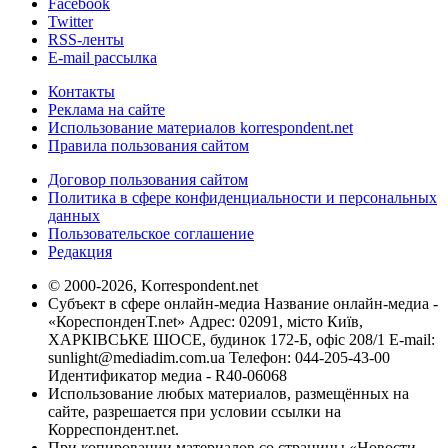
Facebook
Twitter
RSS-ленты
E-mail рассылка
Контакты
Реклама на сайте
Использование материалов korrespondent.net
Правила пользования сайтом
Договор пользования сайтом
Политика в сфере конфиденциальности и персональных
данных
Пользовательское соглашение
Редакция
© 2000-2026, Korrespondent.net
Субъект в сфере онлайн-медиа Название онлайн-медиа -
«КореспонденТ.net» Адрес: 02091, місто Київ,
ХАРКІВСЬКЕ ШОСЕ, будинок 172-Б, офіс 208/1 E-mail:
sunlight@mediadim.com.ua
Телефон: 044-205-43-00
Идентификатор медиа - R40-06068
Использование любых материалов, размещённых на
сайте, разрешается при условии ссылки на
Корреспондент.net.
При копировании материалов со страницы «Новости