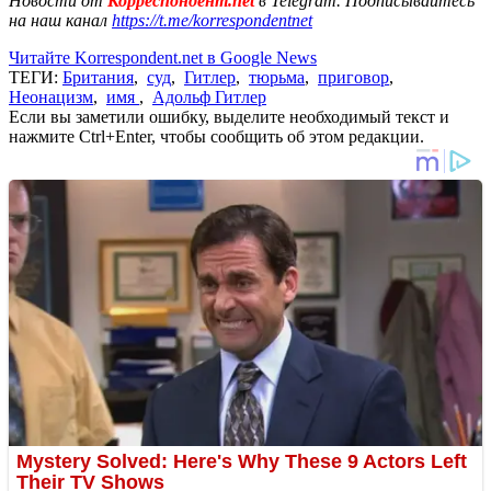
Новости от
Корреспондент.net
в Telegram. Подписывайтесь
на наш канал
https://t.me/korrespondentnet
Читайте Korrespondent.net в Google News
ТЕГИ:
Британия
,
суд
,
Гитлер
,
тюрьма
,
приговор
,
Неонацизм
,
имя
,
Адольф Гитлер
Если вы заметили ошибку, выделите необходимый текст и
нажмите Ctrl+Enter, чтобы сообщить об этом редакции.