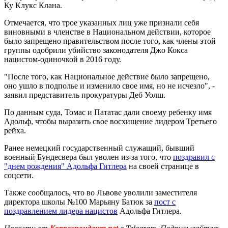
Ку Клукс Клана.
Отмечается, что трое указанных лиц уже признали себя
виновными в членстве в Национальном действии, которое
было запрещено правительством после того, как члены этой
группы одобрили убийство законодателя Джо Кокса
нацистом-одиночкой в ​​2016 году.
"После того, как Национальное действие было запрещено,
оно ушло в подполье и изменило свое имя, но не исчезло", -
заявил представитель прокуратуры Деб Уолш.
По данным суда, Томас и Пататас дали своему ребенку имя
Адольф, чтобы выразить свое восхищение лидером Третьего
рейха.
Ранее немецкий государственный служащий, бывший
военный Бундесвера был уволен из-за того, что
поздравил с
"днем рождения" Адольфа Гитлера
на своей странице в
соцсети.
Также сообщалось, что во Львове уволили заместителя
директора школы №100 Марьяну Батюк за
пост с
поздравлением лидера нацистов
Адольфа Гитлера.