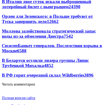
В Италии двое суток искали выброшенный
лотерейный билет с выигрышем
24390
Орден для Зеленского: в Польше требуют от
Туска завершить дело
12662
Молдова задействовала стратегический запас
воды из-за обмеления Днестра
7542
Сюжет
Банкет генералов. Последствия взрыва в
Москве
6588
В Беларуси осудили лидера группы Ляпис
Трубецкой Михалка
4852
В РФ горит очередной склад Wildberries
3896
Читать комментарии
Полная версия сайта