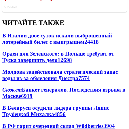
ЧИТАЙТЕ ТАКЖЕ
В Италии двое суток искали выброшенный
лотерейный билет с выигрышем
24418
Орден для Зеленского: в Польше требуют от
Туска завершить дело
12698
Молдова задействовала стратегический запас
воды из-за обмеления Днестра
7574
Сюжет
Банкет генералов. Последствия взрыва в
Москве
6919
В Беларуси осудили лидера группы Ляпис
Трубецкой Михалка
4856
В РФ горит очередной склад Wildberries
3904