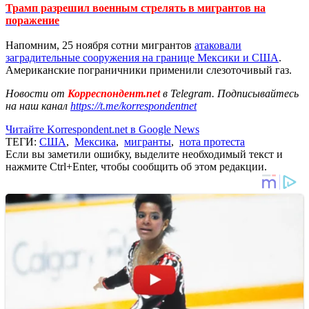
Трамп разрешил военным стрелять в мигрантов на
поражение
Напомним, 25 ноября сотни мигрантов
атаковали
заградительные сооружения на границе Мексики и США
.
Американские пограничники применили слезоточивый газ.
Новости от
Корреспондент.net
в Telegram. Подписывайтесь
на наш канал
https://t.me/korrespondentnet
Читайте Korrespondent.net в Google News
ТЕГИ:
США
,
Мексика
,
мигранты
,
нота протеста
Если вы заметили ошибку, выделите необходимый текст и
нажмите Ctrl+Enter, чтобы сообщить об этом редакции.