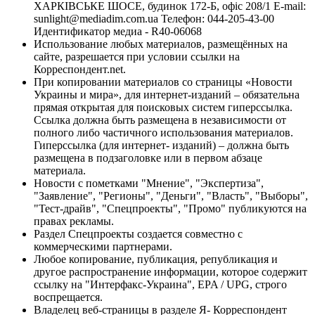
ХАРКІВСЬКЕ ШОСЕ, будинок 172-Б, офіс 208/1 E-mail:
sunlight@mediadim.com.ua
Телефон: 044-205-43-00
Идентификатор медиа - R40-06068
Использование любых материалов, размещённых на
сайте, разрешается при условии ссылки на
Корреспондент.net.
При копировании материалов со страницы «Новости
Украины и мира», для интернет-изданий – обязательна
прямая открытая для поисковых систем гиперссылка.
Ссылка должна быть размещена в независимости от
полного либо частичного использования материалов.
Гиперссылка (для интернет- изданий) – должна быть
размещена в подзаголовке или в первом абзаце
материала.
Новости с пометками "Мнение", "Экспертиза",
"Заявление", "Регионы", "Деньги", "Власть", "Выборы",
"Тест-драйв", "Спецпроекты", "Промо" публикуются на
правах рекламы.
Раздел Спецпроекты создается совместно с
коммерческими партнерами.
Любое копирование, публикация, републикация и
другое распространение информации, которое содержит
ссылку на "Интерфакс-Украина", EPA / UPG, строго
воспрещается.
Владелец веб-страницы в разделе Я- Корреспондент