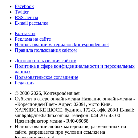
Facebook
Twitter
RSS-ленты
E-mail рассылка
Контакты
Реклама на сайте
Использование материалов korrespondent.net
Правила пользования сайтом
Договор пользования сайтом
Политика в сфере конфиденциальности и персональных
данных
Пользовательское соглашение
Редакция
© 2000-2026, Korrespondent.net
Субъект в сфере онлайн-медиа Название онлайн-медиа -
«КореспонденТ.net» Адрес: 02091, місто Київ,
ХАРКІВСЬКЕ ШОСЕ, будинок 172-Б, офіс 208/1 E-mail:
sunlight@mediadim.com.ua
Телефон: 044-205-43-00
Идентификатор медиа - R40-06068
Использование любых материалов, размещённых на
сайте, разрешается при условии ссылки на
Корреспондент.net.