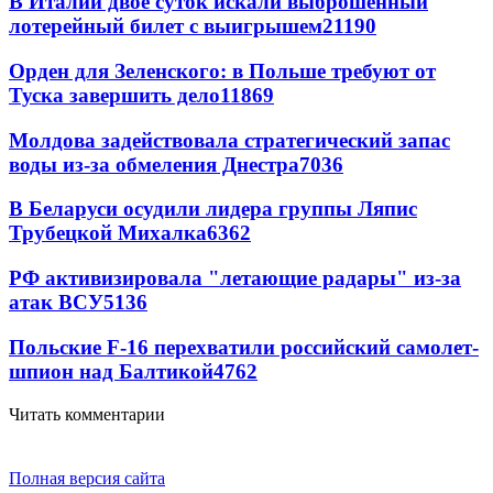
В Италии двое суток искали выброшенный
лотерейный билет с выигрышем
21190
Орден для Зеленского: в Польше требуют от
Туска завершить дело
11869
Молдова задействовала стратегический запас
воды из-за обмеления Днестра
7036
В Беларуси осудили лидера группы Ляпис
Трубецкой Михалка
6362
РФ активизировала "летающие радары" из-за
атак ВСУ
5136
Польские F-16 перехватили российский самолет-
шпион над Балтикой
4762
Читать комментарии
Полная версия сайта