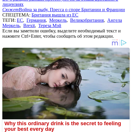
лицензиях
Сюжет
Война за рыбу. Пресса о споре Британии и Франции
СПЕЦТЕМА:
Британия вышла из ЕС
ТЕГИ:
ЕС
,
Германия
,
Меркель
,
Великобритания
,
Ангела
Меркель
,
Brexit
,
Тереза Мэй
Если вы заметили ошибку, выделите необходимый текст и
нажмите Ctrl+Enter, чтобы сообщить об этом редакции.