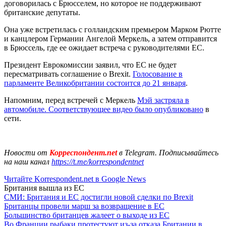
договорилась с Брюсселем, но которое не поддерживают
британские депутаты.
Она уже встретилась с голландским премьером Марком Рютте
и канцлером Германии Ангелой Меркель, а затем отправится
в Брюссель, где ее ожидает встреча с руководителями ЕС.
Президент Еврокомиссии заявил, что ЕС не будет
пересматривать соглашение о Brexit.
Голосование в
парламенте Великобритании состоится до 21 января
.
Напомним, перед встречей с Меркель
Мэй застряла в
автомобиле. Соответствующее видео было опубликовано
в
сети.
Новости от
Корреспондент.net
в Telegram. Подписывайтесь
на наш канал
https://t.me/korrespondentnet
Читайте Korrespondent.net в Google News
Британия вышла из ЕС
СМИ: Британия и ЕС достигли новой сделки по Brexit
Британцы провели марш за возвращение в ЕС
Большинство британцев жалеет о выходе из ЕС
Во Франции рыбаки протестуют из-за отказа Британии в