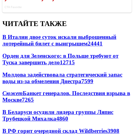
ЧИТАЙТЕ ТАКЖЕ
В Италии двое суток искали выброшенный
лотерейный билет с выигрышем
24441
Орден для Зеленского: в Польше требуют от
Туска завершить дело
12715
Молдова задействовала стратегический запас
воды из-за обмеления Днестра
7599
Сюжет
Банкет генералов. Последствия взрыва в
Москве
7265
В Беларуси осудили лидера группы Ляпис
Трубецкой Михалка
4860
В РФ горит очередной склад Wildberries
3908