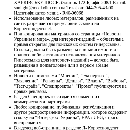
ХАРКІВСЬКЕ ШОСЕ, будинок 172-Б, офіс 208/1 E-mail:
sunlight@mediadim.com.ua
Телефон: 044-205-43-00
Идентификатор медиа - R40-06068
Использование любых материалов, размещённых на
сайте, разрешается при условии ссылки на
Корреспондент.net.
При копировании материалов со страницы «Новости
Украины и мира», для интернет-изданий – обязательна
прямая открытая для поисковых систем гиперссылка.
Ссылка должна быть размещена в независимости от
полного либо частичного использования материалов.
Гиперссылка (для интернет- изданий) – должна быть
размещена в подзаголовке или в первом абзаце
материала.
Новости с пометками "Мнение", "Экспертиза",
"Заявление", "Регионы", "Деньги", "Власть", "Выборы",
"Тест-драйв", "Спецпроекты", "Промо" публикуются на
правах рекламы.
Раздел Спецпроекты создается совместно с
коммерческими партнерами.
Любое копирование, публикация, републикация и
другое распространение информации, которое содержит
ссылку на "Интерфакс-Украина", EPA / UPG, строго
воспрещается.
Владелец веб-страницы в разделе Я- Корреспондент