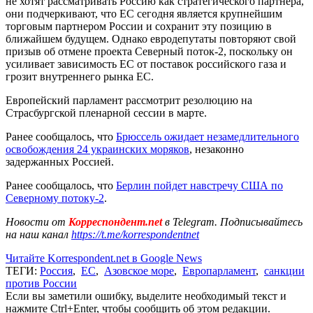
не хотят рассматривать Россию как стратегического партнера,
они подчеркивают, что ЕС сегодня является крупнейшим
торговым партнером России и сохранит эту позицию в
ближайшем будущем. Однако евродепутаты повторяют свой
призыв об отмене проекта Северный поток-2, поскольку он
усиливает зависимость ЕС от поставок российского газа и
грозит внутреннего рынка ЕС.
Европейский парламент рассмотрит резолюцию на
Страсбургской пленарной сессии в марте.
Ранее сообщалось, что
Брюссель ожидает незамедлительного
освобождения 24 украинских моряков
, незаконно
задержанных Россией.
Ранее сообщалось, что
Берлин пойдет навстречу США по
Северному потоку-2
.
Новости от
Корреспондент.net
в Telegram. Подписывайтесь
на наш канал
https://t.me/korrespondentnet
Читайте Korrespondent.net в Google News
ТЕГИ:
Россия
,
ЕС
,
Азовское море
,
Европарламент
,
санкции
против России
Если вы заметили ошибку, выделите необходимый текст и
нажмите Ctrl+Enter, чтобы сообщить об этом редакции.