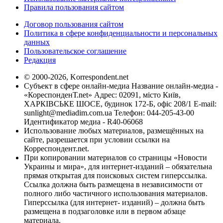
Правила пользования сайтом
Договор пользования сайтом
Политика в сфере конфиденциальности и персональных
данных
Пользовательское соглашение
Редакция
© 2000-2026, Korrespondent.net
Субъект в сфере онлайн-медиа Название онлайн-медиа -
«КореспонденТ.net» Адрес: 02091, місто Київ,
ХАРКІВСЬКЕ ШОСЕ, будинок 172-Б, офіс 208/1 E-mail:
sunlight@mediadim.com.ua
Телефон: 044-205-43-00
Идентификатор медиа - R40-06068
Использование любых материалов, размещённых на
сайте, разрешается при условии ссылки на
Корреспондент.net.
При копировании материалов со страницы «Новости
Украины и мира», для интернет-изданий – обязательна
прямая открытая для поисковых систем гиперссылка.
Ссылка должна быть размещена в независимости от
полного либо частичного использования материалов.
Гиперссылка (для интернет- изданий) – должна быть
размещена в подзаголовке или в первом абзаце
материала.